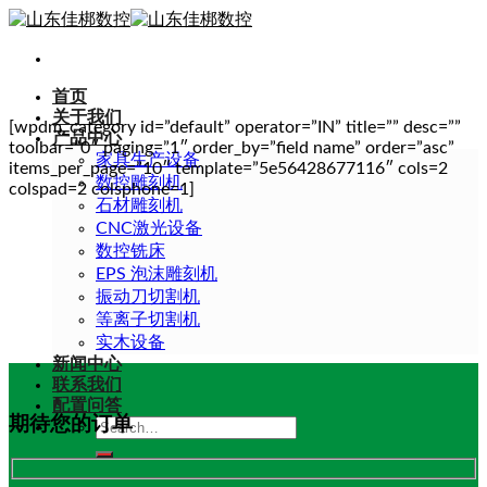
Skip
to
content
首页
关于我们
[wpdm_category id=”default” operator=”IN” title=”” desc=””
产品中心
toolbar=”0″ paging=”1″ order_by=”field name” order=”asc”
家具生产设备
items_per_page=”10″ template=”5e56428677116″ cols=2
数控雕刻机
colspad=2 colsphone=1]
石材雕刻机
CNC激光设备
数控铣床
EPS 泡沫雕刻机
振动刀切割机
等离子切割机
实木设备
新闻中心
联系我们
配置问答
期待您的订单
Search
for: