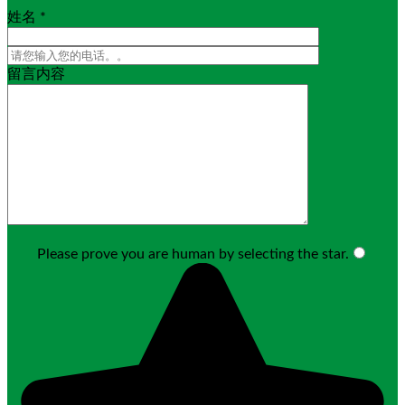
姓名 *
留言内容
Please prove you are human by selecting the
star
.