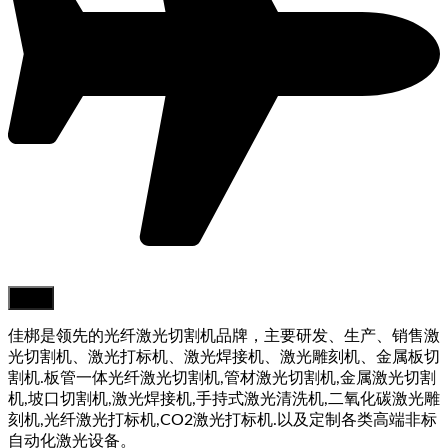
佳梆是领先的光纤激光切割机品牌，主要研发、生产、销售激
光切割机、激光打标机、激光焊接机、激光雕刻机、金属板切
割机.板管一体光纤激光切割机,管材激光切割机,金属激光切割
机,坡口切割机,激光焊接机,手持式激光清洗机,二氧化碳激光雕
刻机,光纤激光打标机,CO2激光打标机.以及定制各类高端非标
自动化激光设备。