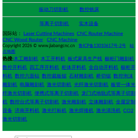
振动刀切割机
数控铣床
等离子切割机
实木设备
国际站：
Laser Cutting Machines
CNC Router Machine
CNC Wood Router
CNC Machine
Copyright 2026 © www.jiabangcnc.cn
鲁ICP备13010617号-2号
站
点地图
热搜:
木工雕刻机
木工开料机
板式家具生产线
橱柜门雕刻机
数控开料机
四工序开料机
柜体开料机
全自动开料机
橱柜开
料机
数控六面钻
数控裁板锯
石材雕刻机
桥切锯
数控泡沫
雕刻机
电脑雕刻机
激光切割机
光纤激光切割机
板管一体光
纤激光切割机
便携式等离子切割机
龙门式地轨式等离子切割
机
数控台式等离子切割机
激光雕刻机
立体雕刻机
全屋定制
设备
济南开料机
激光打标机
激光焊接机
激光清洗机
CO2
激光切割机