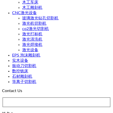
木工车床
木工雕刻机
CNC激光设备
玻璃激光钻孔切割机
激光机切割机
co2激光切割机
激光打标机
激光清洗机
激光焊接机
激光设备
EPS 泡沫雕刻机
实木设备
振动刀切割机
数控铣床
石材雕刻机
等离子切割机
Contact Us