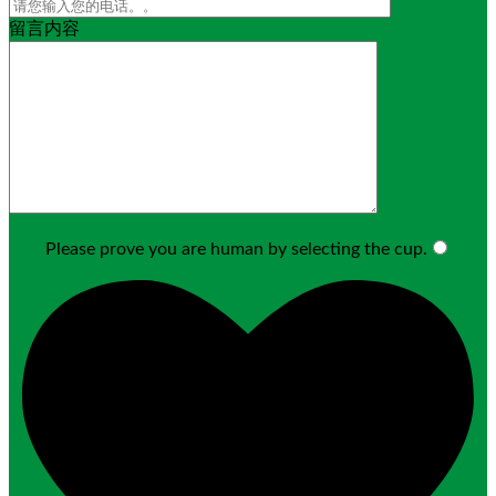
留言内容
Please prove you are human by selecting the
cup
.