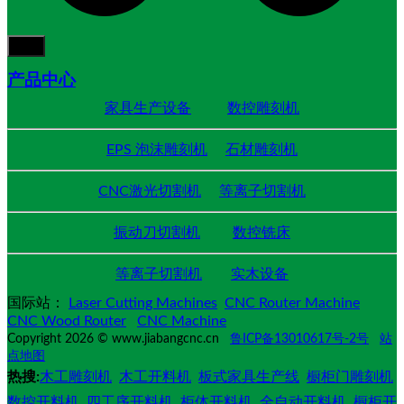
产品中心
家具生产设备
数控雕刻机
EPS 泡沫雕刻机
石材雕刻机
CNC激光切割机
等离子切割机
振动刀切割机
数控铣床
等离子切割机
实木设备
国际站：
Laser Cutting Machines
CNC Router Machine
CNC Wood Router
CNC Machine
Copyright 2026 © www.jiabangcnc.cn
鲁ICP备13010617号-2号
站
点地图
热搜:
木工雕刻机
木工开料机
板式家具生产线
橱柜门雕刻机
数控开料机
四工序开料机
柜体开料机
全自动开料机
橱柜开