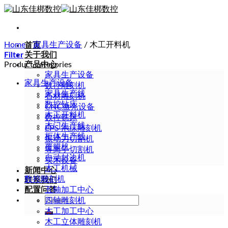
Skip
to
content
Home
/
家具生产设备
/
木工开料机
首页
Filter
关于我们
Product categories
产品中心
家具生产设备
家具生产设备
数控雕刻机
家具生产线
石材雕刻机
数控钻床
CNC激光设备
木工开料机
数控铣床
木门生产线
EPS 泡沫雕刻机
柜体生产线
振动刀切割机
覆膜机
等离子切割机
自动封边机
实木设备
木工机械
新闻中心
数控雕刻机
联系我们
配置问答
五轴加工中心
Search
四轴雕刻机
for:
木工加工中心
木工立体雕刻机