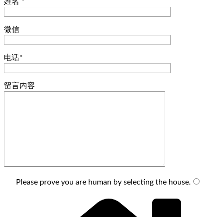
姓名 *
微信
电话*
留言内容
Please prove you are human by selecting the
house
.