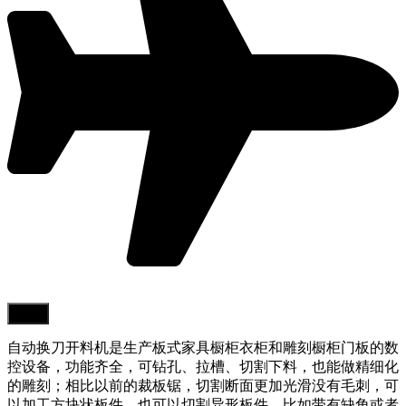
自动换刀开料机是生产板式家具橱柜衣柜和雕刻橱柜门板的数
控设备，功能齐全，可钻孔、拉槽、切割下料，也能做精细化
的雕刻；相比以前的裁板锯，切割断面更加光滑没有毛刺，可
以加工方块状板件，也可以切割异形板件，比如带有缺角或者