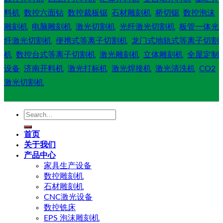
料机
数控六面钻
数控裁板锯
石材雕刻机
桥切锯
数控泡沫
雕刻机
电脑雕刻机
激光切割机
光纤激光切割机
板管一体光
纤激光切割机
便携式等离子切割机
龙门式地轨式等离子切割
机
数控台式等离子切割机
激光雕刻机
立体雕刻机
全屋定制
设备
济南开料机
激光打标机
激光焊接机
激光清洗机
CO2
激光切割机
Search
for:
首页
关于我们
产品中心
家具生产设备
数控雕刻机
石材雕刻机
CNC激光设备
数控铣床
EPS 泡沫雕刻机