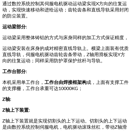
通过数控系统控制其伺服电机驱动运动梁实现X方向的往复运
动，实现快速移动和进给运动；齿轮齿条和直线导轨采用封闭
的防尘装置。
运动梁部分:
运动梁采用整体铸铝的方式与床身同样的加工方式保证精度，
运动梁安装在床身的成对精密直线导轨上。横梁上面装有优质
直线导轨，伺服电机驱动齿轮齿条带动，Z轴用滑板实现Y方
向的往复运动；同样采用防护罩保护丝杆与导轨。
工作台部分:
本机采用单工作台，
工作台
由焊接框架构
成，上面有支撑工件
的支撑栅，工作台承重可达10000KG；
Z
轴:
Z
轴
上下装置:
Z轴上下装置就是实现切割头的上下运动。切割头的上下运动
是由数控系统控制伺服电机，电机驱动滚珠丝杠，带动Z轴滑