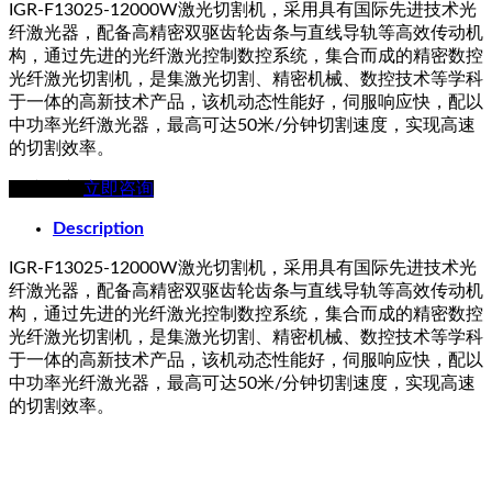
IGR-F13025-12000W激光切割机，采用具有国际先进技术光
纤激光器，配备高精密双驱齿轮齿条与直线导轨等高效传动机
构，通过先进的光纤激光控制数控系统，集合而成的精密数控
光纤激光切割机，是集激光切割、精密机械、数控技术等学科
于一体的高新技术产品，该机动态性能好，伺服响应快，配以
中功率光纤激光器，最高可达50米/分钟切割速度，实现高速
的切割效率。
在线留言
立即咨询
Description
IGR-F13025-12000W激光切割机，采用具有国际先进技术光
纤激光器，配备高精密双驱齿轮齿条与直线导轨等高效传动机
构，通过先进的光纤激光控制数控系统，集合而成的精密数控
光纤激光切割机，是集激光切割、精密机械、数控技术等学科
于一体的高新技术产品，该机动态性能好，伺服响应快，配以
中功率光纤激光器，最高可达50米/分钟切割速度，实现高速
的切割效率。