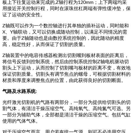
板上下往复运动来完成的,Z轴行程为120mm；上下两端均采
用接近开关控制行程，同时在滚珠丝杠两端有弹性缓冲垫，保
证了运动的安全性。
Z轴既可以作为一个数控轴进行其单独的插补运动，同时能和
X、Y轴联动，又可以切换成随动控制，以满足不同情况的需
要。由于Z轴随动也是由数控系统控制的，因此随动的精度
高，稳定性好，从而保证了切割的质量。
Z轴装置中的电容传感器检测出切割嘴到板材表面的距离后，
将信号反馈到控制系统，然后由控制系统控制Z轴电机驱动切
割头上下运动，从而控制了切割嘴与板材的距离不变，有效地
保证切割质量。切割头有调节焦点的螺母，可根据切割材料的
材质和厚度来调整焦点的位置，由此获得良好的切割断面。
气路及水路系统:
光纤激光切割机的气路有两部分，一部分为提供给切割头的切
割气体，有清洁干燥压缩空气、高纯氧气、高纯氮气可选。另
一部分为辅助气体，全部都是清洁干燥的压缩空气。包括气缸
使用的气体气体。
对于压缩空气而言，用户若有统一气源，则可不必选用空压