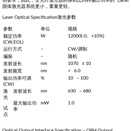
热要求，因此，全光纤激光器的体积比同样输出功率的气体和
固体激光器系统更小，重量更轻。
Laser Optical Specification激光参数
参数
单位
规格
W
12000(-0, +10%)
额定功率
(CW,EOL)
–
运行方式
CW/调制
–
偏振
随机
nm
1070 ± 10
发射波长
nm
< 6.0
发射频宽
%
10 – 100
输出功率可调
(CW)
nm
630 – 680
激
发射波长
光
mW
1.0
最大输出功
试
率
点
Optical Output Interface Specification – QBH Output