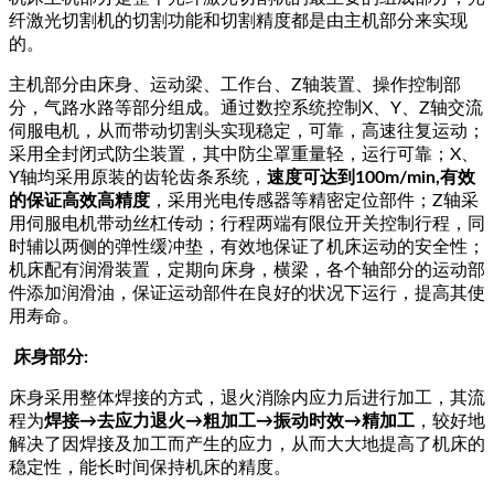
纤激光切割机的切割功能和切割精度都是由主机部分来实现
的。
主机部分由床身、运动梁、工作台、Z轴装置、操作控制部
分，气路水路等部分组成。通过数控系统控制X、Y、Z轴交流
伺服电机，从而带动切割头实现稳定，可靠，高速往复运动；
采用全封闭式防尘装置，其中防尘罩重量轻，运行可靠；X、
Y轴均采用原装的齿轮齿条系统，
速度可达到100m/min,有效
的保证高效高精度
，采用光电传感器等精密定位部件；Z轴采
用伺服电机带动丝杠传动；行程两端有限位开关控制行程，同
时辅以两侧的弹性缓冲垫，有效地保证了机床运动的安全性；
机床配有润滑装置，定期向床身，横梁，各个轴部分的运动部
件添加润滑油，保证运动部件在良好的状况下运行，提高其使
用寿命。
床身部分:
床身采用整体焊接的方式，退火消除内应力后进行加工，其流
程为
焊接→去应力退火→粗加工→振动时效→精加工
，较好地
解决了因焊接及加工而产生的应力，从而大大地提高了机床的
稳定性，能长时间保持机床的精度。