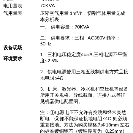
70KVA
电用量表
气用量表
压缩空气用量 1m³/h，切割气体用量见成
本分析表
一、 供电容量：70KVA
二、 供电要求：三相 AC380V 频率：
50Hz
设备现场
1、三相电压稳定度≤±5%,三相电源不平衡
环境要求
度≤2.5%
2、供电电源使用三相五线制供电方式且接
地电阻≤4Ω；
3、机床、激光器、冷水机和空压机等设备
所用开关规格、导线截面、连接方式等详
见机器供电配置图。
注：①电源电压不允许有突跳和经常突然
断电；②如不能保证接地电阻≤4Ω 则必须
重复接地。方法为购买规格为Ф18mm 左右
的标准镀铜钢芯（镀铜厚度为 0.25mm）