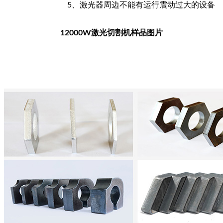
5、激光器周边不能有运行震动过大的设备
12000W激光切割机
样品图片