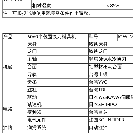
相对湿度
＜85%
注：可根据当地使用环境及条件作出调整。
产品
6060半包围换刀模具机
型号
iGW-
床身
铸铁床身
龙门
铸铁龙门
主轴
瀚琪3kw水冷换刀
台面
铝型材移动台面
机械
导轨
台湾上银
齿条
台湾YYC
丝杠
台湾TBI
驱动
日本YASKAWA伺
减速机
日本SHIMPO
电路
变频器
台湾台达
电气元件
法国SCHNEIDER
油路
润滑系统
自动注油