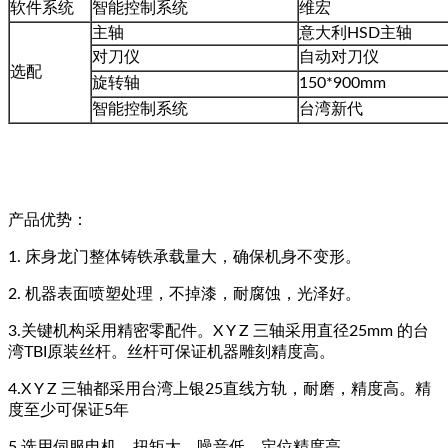
软件系统
智能控制系统
维宏
主轴
意大利HSD主轴
对刀仪
自动对刀仪
选配
旋转轴
150*900mm
智能控制系统
台湾新代
产品优势：
1. 床身龙门整体铸铁承载量大，确保机身不变形。
2. 机器表面喷塑处理，不掉漆，耐腐蚀，光泽好。
3.关键机构采用精密零配件。X Y Z 三轴采用直径25mm 的台
湾TBI原装丝杆。丝杆可保证机器雕刻精度高。
4.X Y Z 三轴都采用台湾上银25直线方轨，耐磨，精度高。精
度至少可保证5年
5.选用伺服电机，扭矩大，噪音低，定位精度高。