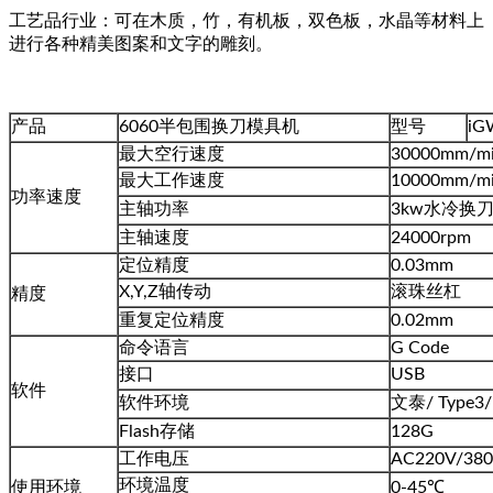
工艺品行业：可在木质，竹，有机板，双色板，水晶等材料上
进行各种精美图案和文字的雕刻。
产品
6060半包围换刀模具机
型号
iG
最大空行速度
30000mm/m
最大工作速度
10000mm/m
功率速度
主轴功率
3kw水冷换
主轴速度
24000rpm
定位精度
0.03mm
X,Y,Z轴传动
滚珠丝杠
精度
重复定位精度
0.02mm
命令语言
G Code
接口
USB
软件
软件环境
文泰/ Type3/
Flash存储
128G
工作电压
AC220V/380
环境温度
使用环境
0-45℃