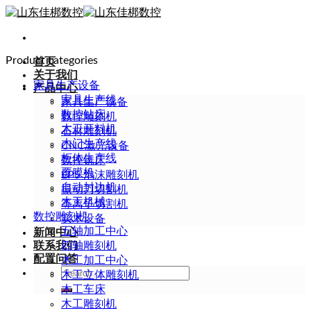
Skip
to
content
Product categories
首页
关于我们
家具生产设备
产品中心
家具生产线
家具生产设备
数控钻床
数控雕刻机
木工开料机
石材雕刻机
木门生产线
CNC激光设备
柜体生产线
数控铣床
覆膜机
EPS 泡沫雕刻机
自动封边机
振动刀切割机
木工机械
等离子切割机
数控雕刻机
实木设备
五轴加工中心
新闻中心
联系我们
四轴雕刻机
配置问答
木工加工中心
Search
木工立体雕刻机
for:
木工车床
木工雕刻机