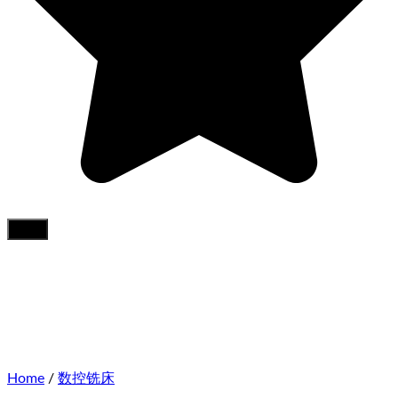
Home
/
数控铣床