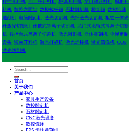
数控开料机
四工序开料机
柜体开料机
全自动开料机
橱柜开
料机
数控六面钻
数控裁板锯
石材雕刻机
桥切锯
数控泡沫
雕刻机
电脑雕刻机
激光切割机
光纤激光切割机
板管一体光
纤激光切割机
便携式等离子切割机
龙门式地轨式等离子切割
机
数控台式等离子切割机
激光雕刻机
立体雕刻机
全屋定制
设备
济南开料机
激光打标机
激光焊接机
激光清洗机
CO2
激光切割机
Search
for:
首页
关于我们
产品中心
家具生产设备
数控雕刻机
石材雕刻机
CNC激光设备
数控铣床
EPS 泡沫雕刻机