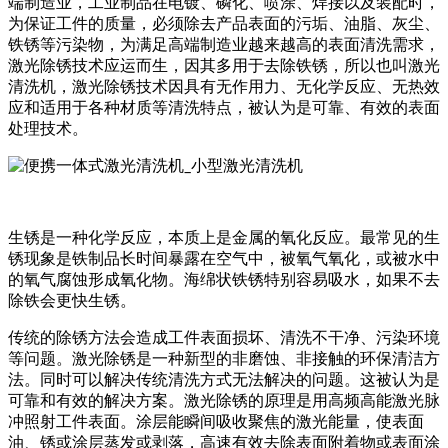
端制造业，工业制品在电镀、磷化、喷涂、焊接以及装配时，
为保证工件的质量，必须除去产品表面的污垢、油脂、灰尘、
铁锈等污染物，为满足高端制造业越来越高的表面清洗需求，
激光除锈技术应运而生，因其多用于去除铁锈，所以也叫激光
清洗机，激光除锈技术因具有无作用力、无化学反应、无热效
应和适用于各种材质等清洗特点，被认为是可靠、有效的表面
处理技术。
生锈是一种化学反应，本质上是金属的氧化反应。最常见的生
锈现象是铁制品长时间暴露在空气中，被氧气氧化，或被水中
的氧气腐蚀形成氧化物。海绵状铁锈特别容易吸水，如果不去
除铁会更快生锈。
传统的除锈方法会造成工件表面损坏、清洗不干净、污染环境
等问题。激光除锈是一种新型的非磨蚀、非接触的环保清洁方
法。同时可以解决传统清洗方式无法解决的问题。这被认为是
可靠和有效的解决方案。激光除锈的原理是用高频高能激光脉
冲照射工件表面。涂层能瞬间吸收聚焦的激光能量，使表面
油、锈或涂层蒸发或剥落，高速有效去除表面附着物或表面涂