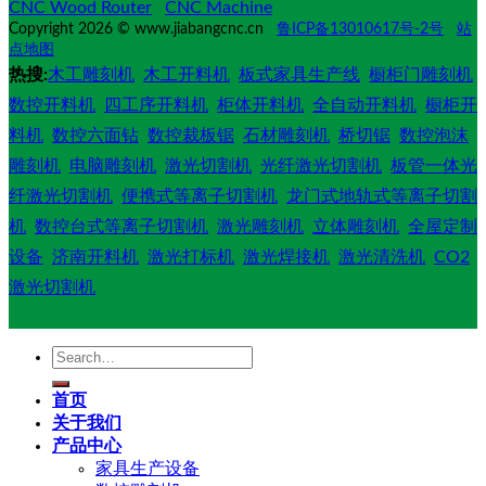
CNC Wood Router
CNC Machine
Copyright 2026 © www.jiabangcnc.cn
鲁ICP备13010617号-2号
站
点地图
热搜:
木工雕刻机
木工开料机
板式家具生产线
橱柜门雕刻机
数控开料机
四工序开料机
柜体开料机
全自动开料机
橱柜开
料机
数控六面钻
数控裁板锯
石材雕刻机
桥切锯
数控泡沫
雕刻机
电脑雕刻机
激光切割机
光纤激光切割机
板管一体光
纤激光切割机
便携式等离子切割机
龙门式地轨式等离子切割
机
数控台式等离子切割机
激光雕刻机
立体雕刻机
全屋定制
设备
济南开料机
激光打标机
激光焊接机
激光清洗机
CO2
激光切割机
Search
for:
首页
关于我们
产品中心
家具生产设备