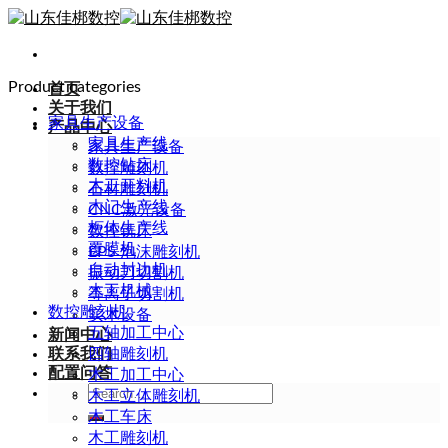
Skip
to
content
Product categories
首页
关于我们
家具生产设备
产品中心
家具生产线
家具生产设备
数控钻床
数控雕刻机
木工开料机
石材雕刻机
木门生产线
CNC激光设备
柜体生产线
数控铣床
覆膜机
EPS 泡沫雕刻机
自动封边机
振动刀切割机
木工机械
等离子切割机
数控雕刻机
实木设备
五轴加工中心
新闻中心
联系我们
四轴雕刻机
配置问答
木工加工中心
Search
木工立体雕刻机
for:
木工车床
木工雕刻机