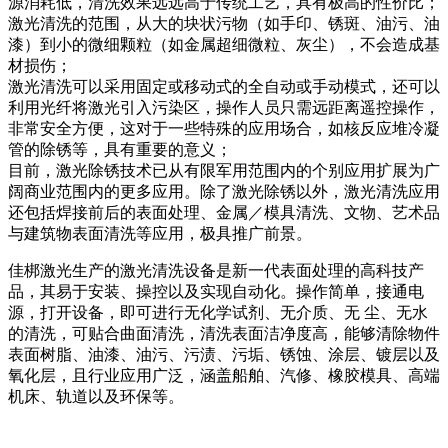
源消耗低，清洗效果远远高于传统工艺，具有极高的性价比；
激光清洗的范围，从大的块状污物（如手印、锈斑、油污、油
漆）到小的微细颗粒（如金属超细微粒、灰尘），不会造成基
材损伤；
激光清洗可以采用固定或移动式的全自动或手动模式，还可以
利用光纤将激光引入污染区，操作人员只需远距离遥控操作，
非常安全方便，这对于一些特殊的应用场合，如核反应堆冷凝
管的除锈等，具有重要的意义；
目前，激光除锈技术已从有限军用范围内的个别应用扩展为广
阔商业范围内的更多应用。除了激光除锈以外，激光清洗应用
还包括焊接前后的表面处理、金属／模具清洗、文物、艺术品
与建筑物表面清洗等应用，极具推广前景。
佳梆激光生产的激光清洗设备是新一代表面处理的高科技产
品，其易于安装、操控以及实现自动化。操作简单，接通电
源，打开设备，即可进行无化学试剂、无介质、无 尘、无水
的清洗，可贴合曲面清洗，清洗表面洁净度高，能够清除物件
表面树脂、油漆、油污、污渍、污垢、锈蚀、涂层、镀层以及
氧化层，且行业应用广泛，涵盖船舶、汽修、橡胶模具、高端
机床、轨道以及环保等。