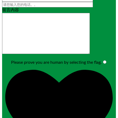
留言内容
Please prove you are human by selecting the
flag
.