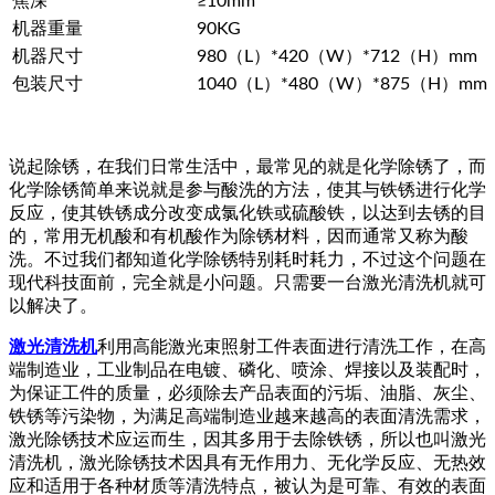
焦深
≥10mm
机器重量
90KG
机器尺寸
980（L）*420（W）*712（H）mm
包装尺寸
1040（L）*480（W）*875（H）mm
说起除锈，在我们日常生活中，最常见的就是化学除锈了，而
化学除锈简单来说就是参与酸洗的方法，使其与铁锈进行化学
反应，使其铁锈成分改变成氯化铁或硫酸铁，以达到去锈的目
的，常用无机酸和有机酸作为除锈材料，因而通常又称为酸
洗。不过我们都知道化学除锈特别耗时耗力，不过这个问题在
现代科技面前，完全就是小问题。只需要一台激光清洗机就可
以解决了。
激光清洗机
利用高能激光束照射工件表面进行清洗工作，在高
端制造业，工业制品在电镀、磷化、喷涂、焊接以及装配时，
为保证工件的质量，必须除去产品表面的污垢、油脂、灰尘、
铁锈等污染物，为满足高端制造业越来越高的表面清洗需求，
激光除锈技术应运而生，因其多用于去除铁锈，所以也叫激光
清洗机，激光除锈技术因具有无作用力、无化学反应、无热效
应和适用于各种材质等清洗特点，被认为是可靠、有效的表面