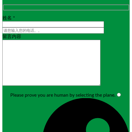
姓名 *
留言内容
Please prove you are human by selecting the
plane
.