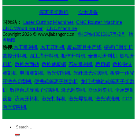
等离子切割机
实木设备
国际站：
Laser Cutting Machines
CNC Router Machine
CNC Wood Router
CNC Machine
Copyright 2026 © www.jiabangcnc.cn
鲁ICP备13010617号-2号
站
点地图
热搜:
木工雕刻机
木工开料机
板式家具生产线
橱柜门雕刻机
数控开料机
四工序开料机
柜体开料机
全自动开料机
橱柜开
料机
数控六面钻
数控裁板锯
石材雕刻机
桥切锯
数控泡沫
雕刻机
电脑雕刻机
激光切割机
光纤激光切割机
板管一体光
纤激光切割机
便携式等离子切割机
龙门式地轨式等离子切割
机
数控台式等离子切割机
激光雕刻机
立体雕刻机
全屋定制
设备
济南开料机
激光打标机
激光焊接机
激光清洗机
CO2
激光切割机
Search
for: