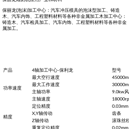
保丽龙(泡沫)加工中心：汽车冲压模具的泡沫型加工、铸造
木、汽车内饰、工程塑料材料等各种非金属加工木加工中心：
铸造木、汽车检具加工、汽车内饰、工程塑料材料等各种非金
属加工。
产品
4轴加工中心-保利龙
型号
最大空行速度
45000m
最大工作速度
30000m
功率速度
主轴功率
9.0k
主轴速度
18000r
定位精度
0.03mm
X,Y轴传动
齿条
精度
Z轴传动
滚珠丝
重复定位精度
0.02mm