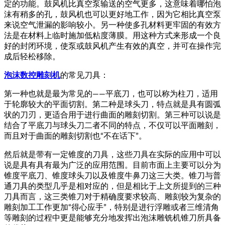
定的功能。鼓风机比真空泵输送的空气更多，这意味着哪怕泡
沫有稍多的孔，鼓风机也可以更好地工作，因为它相比真空泵
来说空气泄漏的影响较小。另一种使多孔材料更牢固的有效方
法是在材料上临时施加低粘度薄膜。用这种方式来形成一个良
好的封闭环境，使泵或鼓风机产生有效的真空，并可在操作完
成后轻松移除。
泡沫数控雕刻机
的常见刀具：
第一种也就是最为常见的——平底刀，也可以称为柱刀，适用
于轮廓较大的平面切割。第二种是球头刀，特点就是具有圆弧
状的刀刃，更适合用于进行曲面的雕刻切割。第三种可以说是
结合了平底刀与球头刀二者不同的特点，不仅可以平面雕刻，
而且对于曲面的雕刻切割也“不在话下”。
然后就是带有一定锥度的刀具，这些刀具在实际的应用中可以
说是具有具有最为广泛的应用范围。目前市面上主要可以分为
锥度平底刀、锥度球头刀以及锥度牛鼻刀这三大类。锥刀与普
通刀具的类型几乎是相对应的，但是相比于上文所提到的三种
刀具而言，这三类锥刀对于精确度要求较高、雕刻较为复杂的
雕刻加工工作更加“得心应手”，特别是进行浮雕或者三维清角
等雕刻的过程中更是能够充分地发挥出泡沫雕铣机锥刀所具备