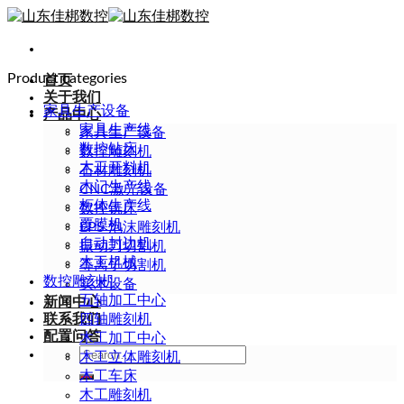
Skip
to
content
Product categories
首页
关于我们
家具生产设备
产品中心
家具生产线
家具生产设备
数控钻床
数控雕刻机
木工开料机
石材雕刻机
木门生产线
CNC激光设备
柜体生产线
数控铣床
覆膜机
EPS 泡沫雕刻机
自动封边机
振动刀切割机
木工机械
等离子切割机
数控雕刻机
实木设备
五轴加工中心
新闻中心
联系我们
四轴雕刻机
配置问答
木工加工中心
Search
木工立体雕刻机
for:
木工车床
木工雕刻机