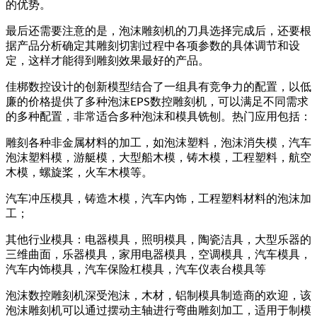
的优势。
最后还需要注意的是，泡沫雕刻机的刀具选择完成后，还要根
据产品分析确定其雕刻切割过程中各项参数的具体调节和设
定，这样才能得到雕刻效果最好的产品。
佳梆数控设计的创新模型结合了一组具有竞争力的配置，以低
廉的价格提供了多种泡沫EPS数控雕刻机，可以满足不同需求
的多种配置，非常适合多种泡沫和模具铣刨。热门应用包括：
雕刻各种非金属材料的加工，如泡沫塑料，泡沫消失模，汽车
泡沫塑料模，游艇模，大型船木模，铸木模，工程塑料，航空
木模，螺旋桨，火车木模等。
汽车冲压模具，铸造木模，汽车内饰，工程塑料材料的泡沫加
工；
其他行业模具：电器模具，照明模具，陶瓷洁具，大型乐器的
三维曲面，乐器模具，家用电器模具，空调模具，汽车模具，
汽车内饰模具，汽车保险杠模具，汽车仪表台模具等
泡沫数控雕刻机深受泡沫，木材，铝制模具制造商的欢迎，该
泡沫雕刻机可以通过摆动主轴进行弯曲雕刻加工，适用于制模