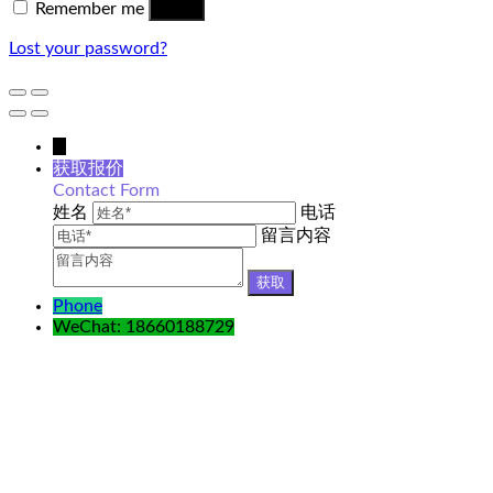
Remember me
Log in
Lost your password?
↓
获取报价
Contact Form
姓名
电话
留言内容
Phone
WeChat: 18660188729