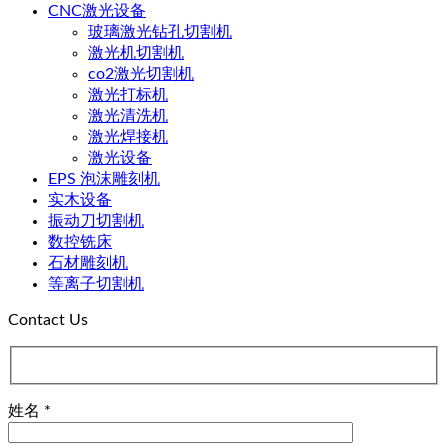
CNC激光设备
玻璃激光钻孔切割机
激光机切割机
co2激光切割机
激光打标机
激光清洗机
激光焊接机
激光设备
EPS 泡沫雕刻机
实木设备
振动刀切割机
数控铣床
石材雕刻机
等离子切割机
Contact Us
姓名 *