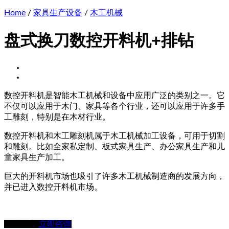
Home
/
家具生产设备
/
木工机械
盘式换刀数控开料机+排钻
数控开料机是智能木工机械和设备中应用广泛的类别之一。它
不仅可以应用于木门、家具等各个行业，还可以应用于许多手
工雕刻，特别是在木材行业。
数控开料机和木工雕刻机属于木工机械加工设备，可用于切割
和雕刻。比如全家私定制、板式家具生产、办公家具生产和儿
童家具生产加工。
巨大的开料机市场也吸引了许多木工机械制造商的发展方向，
并已进入数控开料机市场。
在线留言
立即咨询