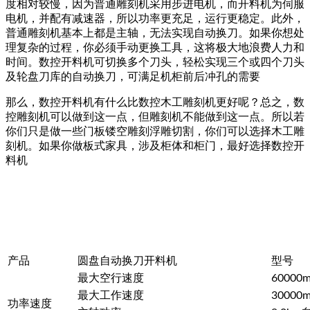
度相对较慢，因为普通雕刻机采用步进电机，而开料机为伺服
电机，并配有减速器，所以功率更充足，运行更稳定。此外，
普通雕刻机基本上都是主轴，无法实现自动换刀。如果你想处
理复杂的过程，你必须手动更换工具，这将极大地浪费人力和
时间。数控开料机可切换多个刀头，轻松实现三个或四个刀头
及轮盘刀库的自动换刀，可满足机柜前后冲孔的需要
那么，数控开料机有什么比数控木工雕刻机更好呢？总之，数
控雕刻机可以做到这一点，但雕刻机不能做到这一点。所以若
你们只是做一些门板镂空雕刻浮雕切割，你们可以选择木工雕
刻机。如果你做板式家具，涉及柜体和柜门，最好选择数控开
料机
产品
圆盘自动换刀开料机
型号
最大空行速度
60000
最大工作速度
30000
功率速度