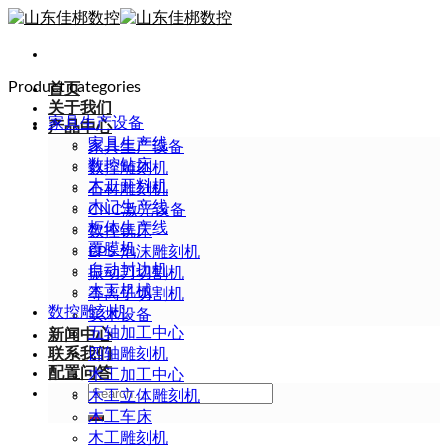
Skip
to
content
Product categories
首页
关于我们
家具生产设备
产品中心
家具生产线
家具生产设备
数控钻床
数控雕刻机
木工开料机
石材雕刻机
木门生产线
CNC激光设备
柜体生产线
数控铣床
覆膜机
EPS 泡沫雕刻机
自动封边机
振动刀切割机
木工机械
等离子切割机
数控雕刻机
实木设备
五轴加工中心
新闻中心
联系我们
四轴雕刻机
配置问答
木工加工中心
Search
木工立体雕刻机
for:
木工车床
木工雕刻机