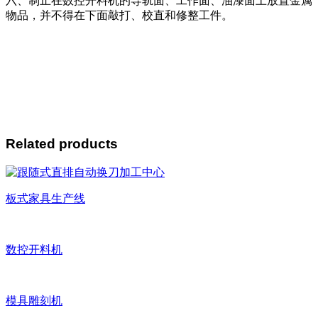
六、制止在数控开料机的导轨面、工作面、油漆面上放置金属
物品，并不得在下面敲打、校直和修整工件。
Related products
板式家具生产线
数控开料机
模具雕刻机