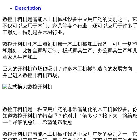
Description
数控开料机是智能木工机械和设备中应用广泛的类别之一。它
不仅可以应用于木门、家具等各个行业，还可以应用于许多手
工雕刻，特别是在木材行业。
数控开料机和木工雕刻机属于木工机械加工设备，可用于切割
和雕刻。比如全家私定制、板式家具生产、办公家具生产和儿
童家具生产加工。
巨大的开料机市场也吸引了许多木工机械制造商的发展方向，
并已进入数控开料机市场。
数控开料机是一种应用广泛的非常智能化的木工机械设备。你
知道数控开料机的特点吗？你对此了解多少？接下来，将给您
一个详细的总结，希望能帮助您
数控开料机是智能木工机械和设备中应用广泛的类别之一。它