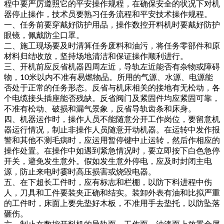
程中要严厉遵照它的平安操作规程，在确保安全的状况下对机
器停止操作，技术员要熟习任务流程和平安技术操作规程。
一、任务前要穿戴好防护用品，操作数控开料机时要戴好防护
眼镜，佩戴防尘口罩。
二、施工现场要及时清算任务废料和油污，将任务零部件和原
材料归结收放，坚持场地清洁和保证操作顺利进行。
三、开机前应反省机器四周左近，导轨左近能否有杂物或障碍
物，10米以内不准有易燃物品。所用的气源、水源、电源能
否处于正常的任务形态。反省与机床相关的接地有无松动，各
个电缆接头插座能否残缺。反省阀门及紧固件均应紧固可靠，
不准有松动、破损和漏气景象，反省导轨齿条和床身。
四、机器运作时，操作人员不能随意分开工作岗位，要留意机
器运行情况，制止非操作人员随意开动机器。在运转中发作报
警和其他不测毛病时，应运用暂停键中止运转，然后作相应的
操作处置。在操作中如遇到紧急情况时，要立即按下白色急停
开关，避免发生意外。假如发生意外停电，应及时封闭主电
源，防止来电时霎时高压损害或烧毁电器。
五、在下超长工件时，应有标志和栏棚，以防下料进程中伤
人，刀具和工件要装夹正确和结实。装卸外表有油和比拟严重
的工件时，床面上要先垫好木板，不准用手去垫托，以防坠落
砸伤。