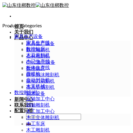
Skip
to
content
Product categories
首页
关于我们
家具生产设备
产品中心
家具生产线
家具生产设备
数控钻床
数控雕刻机
木工开料机
石材雕刻机
木门生产线
CNC激光设备
柜体生产线
数控铣床
覆膜机
EPS 泡沫雕刻机
自动封边机
振动刀切割机
木工机械
等离子切割机
数控雕刻机
实木设备
五轴加工中心
新闻中心
联系我们
四轴雕刻机
配置问答
木工加工中心
Search
木工立体雕刻机
for:
木工车床
木工雕刻机