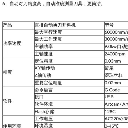
6、自动对刀精度高，自动准确测量刀具，更简洁。
产品
直排自动换刀开料机
型号
最大空行速度
60000mm/
最大工作速度
30000mm/
功率速度
主轴功率
9.0kw自
主轴速度
24000rpm
定位精度
0.03mm
X,Y轴传动
齿条
精度
Z轴传动
滚珠丝杠
重复定位精度
0.02mm
命令语言
G Code
接口
USB
软件
软件环境
Artcam/ Ar
Flash存储
128G
工作电压
AC220V/38
环境温度
使用环境
0-45℃