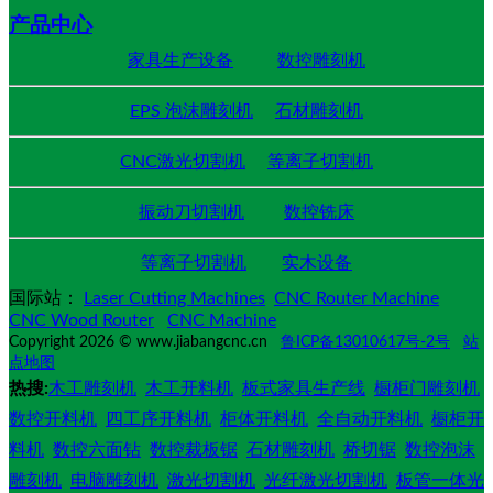
产品中心
家具生产设备
数控雕刻机
EPS 泡沫雕刻机
石材雕刻机
CNC激光切割机
等离子切割机
振动刀切割机
数控铣床
等离子切割机
实木设备
国际站：
Laser Cutting Machines
CNC Router Machine
CNC Wood Router
CNC Machine
Copyright 2026 © www.jiabangcnc.cn
鲁ICP备13010617号-2号
站
点地图
热搜:
木工雕刻机
木工开料机
板式家具生产线
橱柜门雕刻机
数控开料机
四工序开料机
柜体开料机
全自动开料机
橱柜开
料机
数控六面钻
数控裁板锯
石材雕刻机
桥切锯
数控泡沫
雕刻机
电脑雕刻机
激光切割机
光纤激光切割机
板管一体光