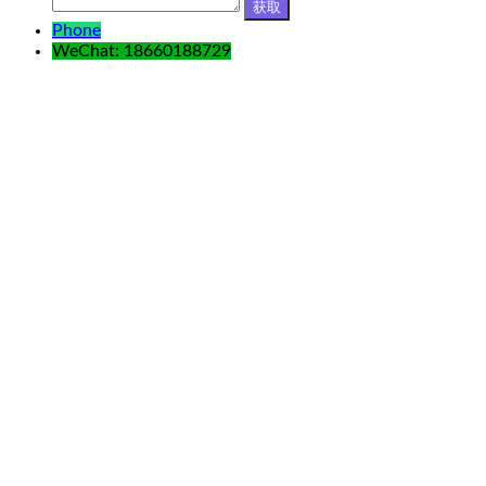
Phone
WeChat: 18660188729