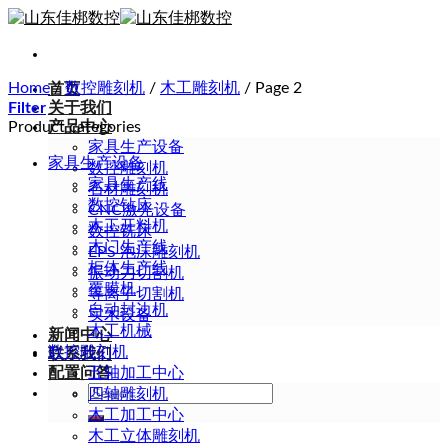
Skip
to
content
Home
/
数控雕刻机
/
木工雕刻机
/
Page 2
首页
Filter
关于我们
Product categories
产品中心
家具生产设备
家具生产设备
数控雕刻机
家具生产线
石材雕刻机
数控钻床
CNC激光设备
木工开料机
数控铣床
木门生产线
EPS 泡沫雕刻机
柜体生产线
振动刀切割机
覆膜机
等离子切割机
自动封边机
实木设备
木工机械
新闻中心
数控雕刻机
联系我们
配置问答
五轴加工中心
Search
四轴雕刻机
for:
木工加工中心
木工立体雕刻机