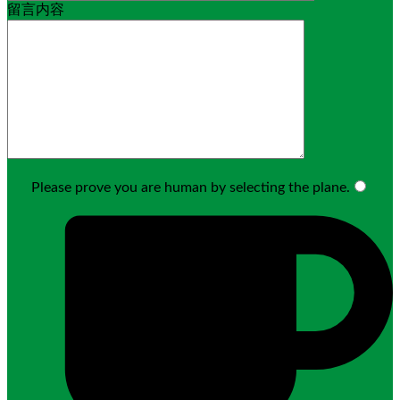
留言内容
Please prove you are human by selecting the
plane
.