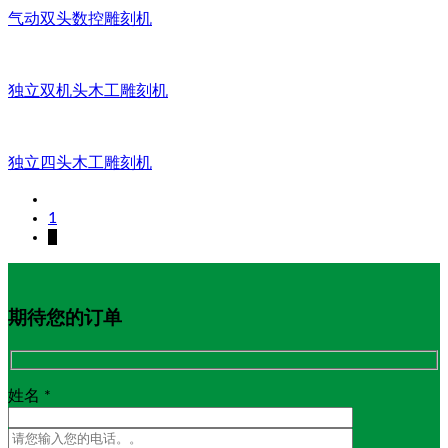
气动双头数控雕刻机
独立双机头木工雕刻机
独立四头木工雕刻机
1
2
期待您的订单
姓名 *