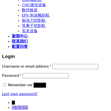
CNC激光设备
数控铣床
EPS 泡沫雕刻机
振动刀切割机
等离子切割机
实木设备
新闻中心
联系我们
配置问答
Login
Username or email address
*
Password
*
Remember me
Log in
Lost your password?
↓
获取报价