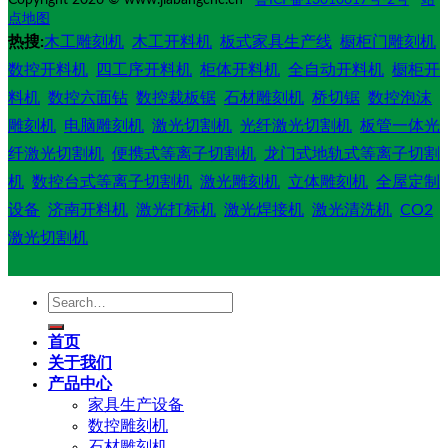
点地图
热搜:
木工雕刻机
木工开料机
板式家具生产线
橱柜门雕刻机
数控开料机
四工序开料机
柜体开料机
全自动开料机
橱柜开
料机
数控六面钻
数控裁板锯
石材雕刻机
桥切锯
数控泡沫
雕刻机
电脑雕刻机
激光切割机
光纤激光切割机
板管一体光
纤激光切割机
便携式等离子切割机
龙门式地轨式等离子切割
机
数控台式等离子切割机
激光雕刻机
立体雕刻机
全屋定制
设备
济南开料机
激光打标机
激光焊接机
激光清洗机
CO2
激光切割机
Search
for:
首页
关于我们
产品中心
家具生产设备
数控雕刻机
石材雕刻机