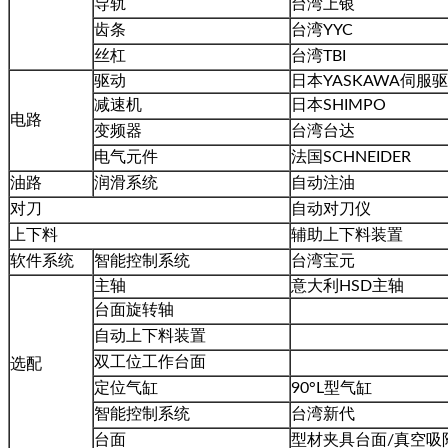
导轨
台湾上银
齿条
台湾YYC
丝杠
台湾TBI
驱动
日本YASKAWA伺服
减速机
日本SHIMPO
电路
变频器
台湾台达
电气元件
法国SCHNEIDER
油路
润滑系统
自动注油
对刀
自动对刀仪
上下料
辅助上下料装置
软件系统
智能控制系统
台湾宝元
主轴
意大利HSD主轴
台面旋转轴
自动上下料装置
双工位工作台面
选配
定位气缸
90°L型气缸
智能控制系统
台湾新代
台面
型材夹具台面/真空吸