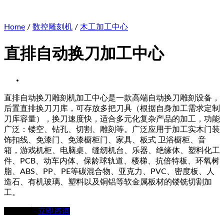
Home
/
数控雕刻机
/
木工加工中心
直排自动换刀加工中心
直排自动换刀雕刻机加工中心是一款高端自动换刀雕刻设备，
后置直排换刀刀库，可存放多把刀具（根据自身加工需求定制
刀库容量），换刀速度快，适合多元化复杂产品的加工，功能
广泛：镂空、钻孔、切割、雕刻等。广泛应用于加工实木门装
饰扣线、免漆门、免漆橱柜门、家具、板式 卫浴橱柜、音
箱，游戏机柜、电脑桌、缝纫机台、乐器、绝缘体、塑料化工
件、PCB、动车内体、保龄球轨道、楼梯、抗倍特板、环氧树
脂、ABS、PP、PE等碳混合物、亚克力、PVC、密度板、人
造石、有机玻璃、塑料以及铜铝等软金属板材的镂铣切割加
工。
在线留言
立即咨询