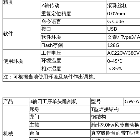
精度
Z轴传动
滚珠丝杠
重复定位精度
0.02mm
命令语言
G Code
接口
USB
软件
软件环境
文泰/ Type3/ A
Flash存储
128G
工作电压
AC220V/380V,
环境温度
使用环境
0-45℃
相对湿度
＜85%
注：可根据当地使用环境及条件作出调整。
产品
3轴四工序单头雕刻机
型号
iGW-A
床身
T型焊接结构
龙门
钢结构
主轴
瀚琪9.0kw风冷自动
台面
真空吸附台面带T型槽
机械