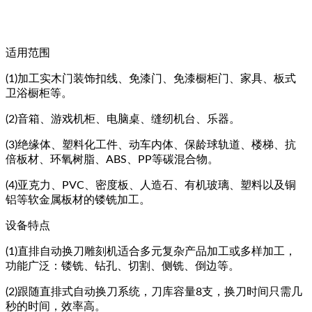
适用范围
(1)加工实木门装饰扣线、免漆门、免漆橱柜门、家具、板式
卫浴橱柜等。
(2)音箱、游戏机柜、电脑桌、缝纫机台、乐器。
(3)绝缘体、塑料化工件、动车内体、保龄球轨道、楼梯、抗
倍板材、环氧树脂、ABS、PP等碳混合物。
(4)亚克力、PVC、密度板、人造石、有机玻璃、塑料以及铜
铝等软金属板材的镂铣加工。
设备特点
(1)直排自动换刀雕刻机适合多元复杂产品加工或多样加工，
功能广泛：镂铣、钻孔、切割、侧铣、倒边等。
(2)跟随直排式自动换刀系统，刀库容量8支，换刀时间只需几
秒的时间，效率高。