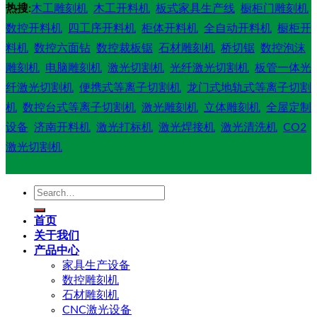
热搜:
木工雕刻机
木工开料机
板式家具生产线
橱柜门雕刻机
数控开料机
四工序开料机
柜体开料机
全自动开料机
橱柜开
料机
数控六面钻
数控裁板锯
石材雕刻机
桥切锯
数控泡沫
雕刻机
电脑雕刻机
激光切割机
光纤激光切割机
板管一体光
纤激光切割机
便携式等离子切割机
龙门式地轨式等离子切割
机
数控台式等离子切割机
激光雕刻机
立体雕刻机
全屋定制
设备
济南开料机
激光打标机
激光焊接机
激光清洗机
CO2
激光切割机
Search
for:
首页
关于我们
产品中心
家具生产设备
数控雕刻机
石材雕刻机
CNC激光设备