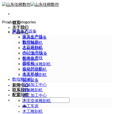
Skip
to
content
Product categories
首页
关于我们
家具生产设备
产品中心
家具生产线
家具生产设备
数控钻床
数控雕刻机
木工开料机
石材雕刻机
木门生产线
CNC激光设备
柜体生产线
数控铣床
覆膜机
EPS 泡沫雕刻机
自动封边机
振动刀切割机
木工机械
等离子切割机
数控雕刻机
实木设备
五轴加工中心
新闻中心
联系我们
四轴雕刻机
配置问答
木工加工中心
Search
木工立体雕刻机
for:
木工车床
木工雕刻机