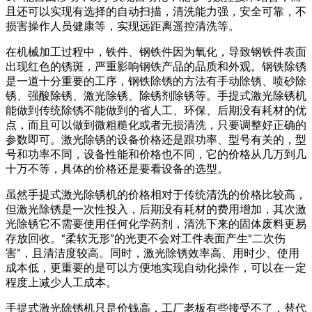
且还可以实现有选择的自动扫描，清洗能力强，安全可靠，不
损害操作人员健康等，实现远距离遥控清洗等。
在机械加工过程中，铁件、钢铁件因为氧化，导致钢铁件表面
出现红色的锈斑，严重影响钢铁产品的品质和外观。钢铁除锈
是一道十分重要的工序，钢铁除锈的方法有手动除锈、喷砂除
锈、强酸除锈、激光除锈、除锈剂除锈等。手提式激光除锈机
能做到传统除锈不能做到的省人工、环保、后期没有耗材的优
点，而且可以做到微粗糙化或者无损清洗，只要调整好正确的
参数即可。激光除锈的设备价格还是跟功率、型号有关的，型
号和功率不同，设备性能和价格也不同，它的价格从几万到几
十万不等，具体的价格还是要看设备的选型。
虽然手提式激光除锈机的价格相对于传统清洗的价格比较高，
但激光除锈是一次性投入，后期没有耗材的费用增加，其次激
光除锈它不需要使用任何化学药剂，清洗下来的固体废料更易
存放回收。“柔软无形”的光更不会对工件表面产生“二次伤
害”，且清洁度较高。同时，激光除锈效率高、用时少、使用
成本低，更重要的是可以方便地实现自动化操作，可以在一定
程度上减少人工成本。
手提式激光除锈机只是价钱高，工厂老板有些接受不了，替代