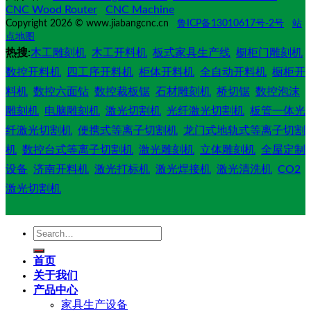
CNC Wood Router
CNC Machine
Copyright 2026 © www.jiabangcnc.cn
鲁ICP备13010617号-2号
站
点地图
热搜:
木工雕刻机
木工开料机
板式家具生产线
橱柜门雕刻机
数控开料机
四工序开料机
柜体开料机
全自动开料机
橱柜开
料机
数控六面钻
数控裁板锯
石材雕刻机
桥切锯
数控泡沫
雕刻机
电脑雕刻机
激光切割机
光纤激光切割机
板管一体光
纤激光切割机
便携式等离子切割机
龙门式地轨式等离子切割
机
数控台式等离子切割机
激光雕刻机
立体雕刻机
全屋定制
设备
济南开料机
激光打标机
激光焊接机
激光清洗机
CO2
激光切割机
Search
for:
首页
关于我们
产品中心
家具生产设备