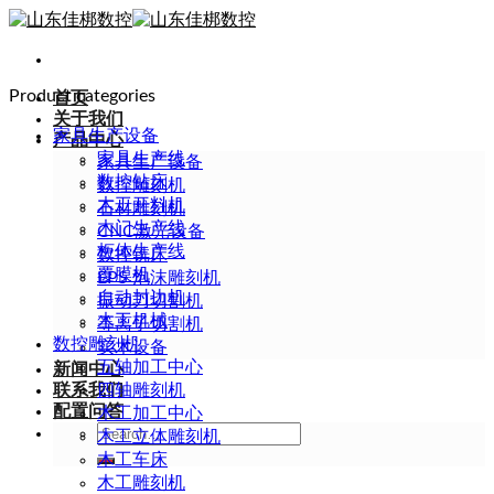
Skip
to
content
Product categories
首页
关于我们
家具生产设备
产品中心
家具生产线
家具生产设备
数控钻床
数控雕刻机
木工开料机
石材雕刻机
木门生产线
CNC激光设备
柜体生产线
数控铣床
覆膜机
EPS 泡沫雕刻机
自动封边机
振动刀切割机
木工机械
等离子切割机
数控雕刻机
实木设备
五轴加工中心
新闻中心
联系我们
四轴雕刻机
配置问答
木工加工中心
Search
木工立体雕刻机
for:
木工车床
木工雕刻机