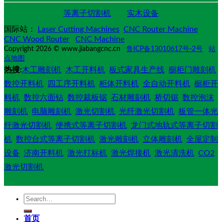
等离子切割机
实木设备
国际站：
Laser Cutting Machines
CNC Router Machine
CNC Wood Router
CNC Machine
Copyright 2026 © www.jiabangcnc.cn
鲁ICP备13010617号-2号
站
点地图
热搜:
木工雕刻机
木工开料机
板式家具生产线
橱柜门雕刻机
数控开料机
四工序开料机
柜体开料机
全自动开料机
橱柜开
料机
数控六面钻
数控裁板锯
石材雕刻机
桥切锯
数控泡沫
雕刻机
电脑雕刻机
激光切割机
光纤激光切割机
板管一体光
纤激光切割机
便携式等离子切割机
龙门式地轨式等离子切割
机
数控台式等离子切割机
激光雕刻机
立体雕刻机
全屋定制
设备
济南开料机
激光打标机
激光焊接机
激光清洗机
CO2
激光切割机
Search
for:
首页