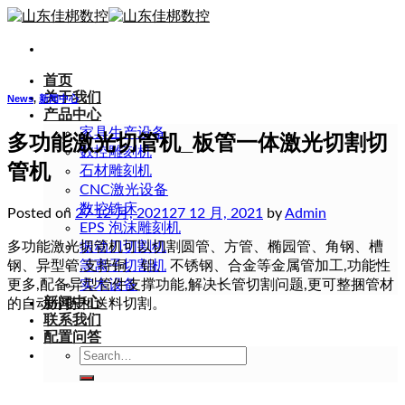
Skip
to
content
首页
关于我们
News
,
新闻中心
产品中心
家具生产设备
多功能激光切管机_板管一体激光切割切
数控雕刻机
管机
石材雕刻机
CNC激光设备
数控铣床
Posted on
27 12 月, 2021
27 12 月, 2021
by
Admin
EPS 泡沫雕刻机
多功能激光切管机可以切割圆管、方管、椭园管、角钢、槽
振动刀切割机
钢、异型管,支持铜、铝、不锈钢、合金等金属管加工,功能性
等离子切割机
更多,配备异型管件支撑功能,解决长管切割问题,更可整捆管材
实木设备
新闻中心
的自动分拣和送料切割。
联系我们
配置问答
Search
for: