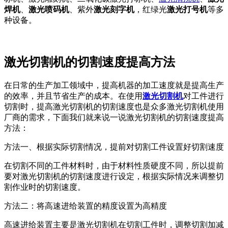
焊机
、
激光喷码机
、紫外
激光刻字机
，红绿光
激光打号机
等多
种设备。
激光切割机的切割速度提高方法
在日常的生产加工领域中，提高机器的加工速度就是提高生产
的效率，并且节省生产的成本。在使用
激光切割机
对工件进行
切割时，提高激光切割机的切割速度也是众多激光切割机使用
厂商的需求，下面我们就来说一说激光切割机的切割速度提高
方法：
方法一、根据实际切割情况，提前对切割工件设置好切割速度
在切割不同的工件材料时，由于材料性质硬度不同，所以提前
要对激光切割机的切割速度进行设定，根据实际情况来调整切
割作业时的切割速度。
方法二：将高速进给装置的精度设置为高精度
高速进给装置主要是激光切割机在切割工件时，调整切割加减