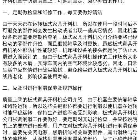
开料机置于防震装置上，可起到固定、减小冲击的作用。
一、定期做检查和维修工作，每天要做好清洁
由于天天都在运转板式家具开料机，所以在使用一段时间后不
可避免的部件就会发生松动或者出现一些其它情况，因此机器
设备都是需要定期检查的，板式家具开料机公司介绍要将已经
松动的零部件归位，而且磨损轴承及时更换。虽然板式家具开
料机的外部防护性能较好，机床和设备的接头都是为了防止木
屑进入而设计的，但由于板式家具开料机操作的工作场所大多
有较多的木屑，实际车间内的空气环境比较恶劣。因此，日常
生活中应酌情进行除尘擦拭，避免粉尘进入板式家具开料机后
线路老化，影响仪器使用寿命。
二、应及时进行润滑保养及规范操作
质量上乘的板式家具开料机公司介绍，由于机器主要依靠轴承
和齿轮运转，所以这些关键部位都要进行润滑以使机器在运转
时能平稳运转，保持生产进度不会受到影响。板式家具开料机
公司强调润滑工作要做好，要定期对其进行检查，并应按说明
书上的要求进行处理。用户在对板式家具开料机进行润滑保养
时，需要先关闭电源，然后拆卸相关重要部件，露出滑块与导
轨的连接处，从而找到需要涂润滑油的部位。为了正确选择和