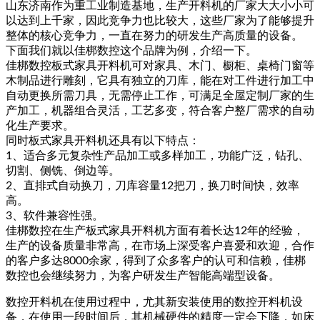
山东济南作为重工业制造基地，生产开料机的厂家大大小小可
以达到上千家，因此竞争力也比较大，这些厂家为了能够提升
整体的核心竞争力，一直在努力的研发生产高质量的设备。
下面我们就以佳梆数控这个品牌为例，介绍一下。
佳梆数控板式家具开料机可对家具、木门、橱柜、桌椅门窗等
木制品进行雕刻，它具有独立的刀库，能在对工件进行加工中
自动更换所需刀具，无需停止工作，可满足全屋定制厂家的生
产加工，机器组合灵活，工艺多变，符合客户整厂需求的自动
化生产要求。
同时板式家具开料机还具有以下特点：
1、适合多元复杂性产品加工或多样加工，功能广泛，钻孔、
切割、侧铣、倒边等。
2、直排式自动换刀，刀库容量12把刀，换刀时间快，效率
高。
3、软件兼容性强。
佳梆数控在生产板式家具开料机方面有着长达12年的经验，
生产的设备质量非常高，在市场上深受客户喜爱和欢迎，合作
的客户多达8000余家，得到了众多客户的认可和信赖，佳梆
数控也会继续努力，为客户研发生产智能高端型设备。
数控开料机在使用过程中，尤其新安装使用的数控开料机设
备，在使用一段时间后，其机械硬件的精度一定会下降，如床