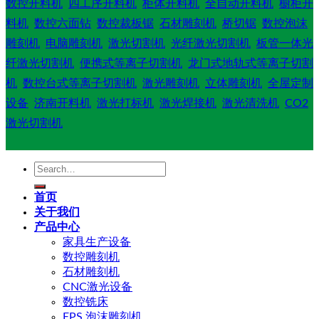
数控开料机
四工序开料机
柜体开料机
全自动开料机
橱柜开
料机
数控六面钻
数控裁板锯
石材雕刻机
桥切锯
数控泡沫
雕刻机
电脑雕刻机
激光切割机
光纤激光切割机
板管一体光
纤激光切割机
便携式等离子切割机
龙门式地轨式等离子切割
机
数控台式等离子切割机
激光雕刻机
立体雕刻机
全屋定制
设备
济南开料机
激光打标机
激光焊接机
激光清洗机
CO2
激光切割机
Search
for:
首页
关于我们
产品中心
家具生产设备
数控雕刻机
石材雕刻机
CNC激光设备
数控铣床
EPS 泡沫雕刻机