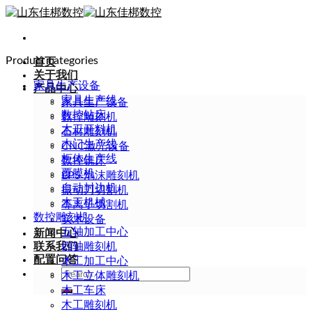
Skip
to
content
Product categories
首页
关于我们
家具生产设备
产品中心
家具生产线
家具生产设备
数控钻床
数控雕刻机
木工开料机
石材雕刻机
木门生产线
CNC激光设备
柜体生产线
数控铣床
覆膜机
EPS 泡沫雕刻机
自动封边机
振动刀切割机
木工机械
等离子切割机
数控雕刻机
实木设备
五轴加工中心
新闻中心
联系我们
四轴雕刻机
配置问答
木工加工中心
Search
木工立体雕刻机
for:
木工车床
木工雕刻机