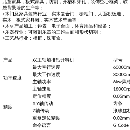
儿童家具，板式家具，切割，开槽和穿孔，装饰空心框架，软
袋背景墙的生产等；
>木门及家具装饰行业：实木复合门，橱柜门，大面积板雕，
实木，板式家具雕，实木艺术壁画等；
>木材产品加工：钟表，电子台面，体育用品和设备；
>乐器行业：可雕刻乐器的三维曲面和形状切割；
>工艺品行业：相框，珠宝盒。
产品
双主轴加排钻开料机
型号
最大空行速度
60000m
最大工作速度
30000m
功率速度
主轴功率
6kw风
主轴速度
18000r
定位精度
0.05mm
X,Y轴传动
齿条
精度
Z轴传动
滚珠丝
重复定位精度
0.02mm
命令语言
G Code