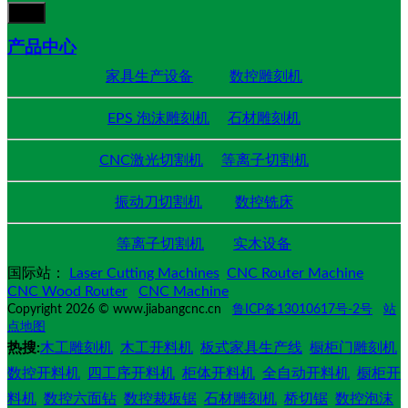
产品中心
家具生产设备
数控雕刻机
EPS 泡沫雕刻机
石材雕刻机
CNC激光切割机
等离子切割机
振动刀切割机
数控铣床
等离子切割机
实木设备
国际站：
Laser Cutting Machines
CNC Router Machine
CNC Wood Router
CNC Machine
Copyright 2026 © www.jiabangcnc.cn
鲁ICP备13010617号-2号
站
点地图
热搜:
木工雕刻机
木工开料机
板式家具生产线
橱柜门雕刻机
数控开料机
四工序开料机
柜体开料机
全自动开料机
橱柜开
料机
数控六面钻
数控裁板锯
石材雕刻机
桥切锯
数控泡沫