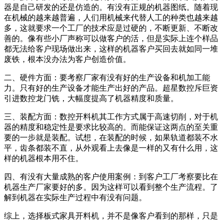
器是自己研发的还是仿造的。有没有正规的机器图纸。随着现
在机械的越来越普遍，人们用机械来代替人工的种类也越来越
多，这就要求一个工厂的技术应是过硬的，不断更新、不断改
善的。像有些小厂声称可以做客户的活，但是实际上连个样品
都无法给客户现场做出来，这样的机器客户买回去就如同一堆
废铁，根本没办法为客户创造价值。
二、硬件方面：要考察厂家有没有好的生产设备和机加工能
力。只有好的生产设备才能生产出好的产品。超星数控斥巨资
引进数控龙门铣，大幅度提高了机器精度和质量。
三、装配方面：数控开料机其工作方式属于高速切削，对于机
器的精度和稳定性是要求比较高的。而能保证这两点的至关重
要的一步就是装配。试想，在装配的时候，如果轨道都装不水
平，齿条都装不直，从外观看上去像是一样的又有什么用，这
样的机器根本用不住。
四、有没有大量成熟的客户使用案例：到客户工厂考察要比在
机器生产厂家要好的多。因为这样可以看到整个生产流程。了
解到机器在实际生产过程中有没有问题。
综上，选择板式家具开料机，并不是像客户看到的那样，只是