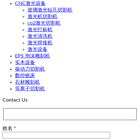
CNC激光设备
玻璃激光钻孔切割机
激光机切割机
co2激光切割机
激光打标机
激光清洗机
激光焊接机
激光设备
EPS 泡沫雕刻机
实木设备
振动刀切割机
数控铣床
石材雕刻机
等离子切割机
Contact Us
姓名 *