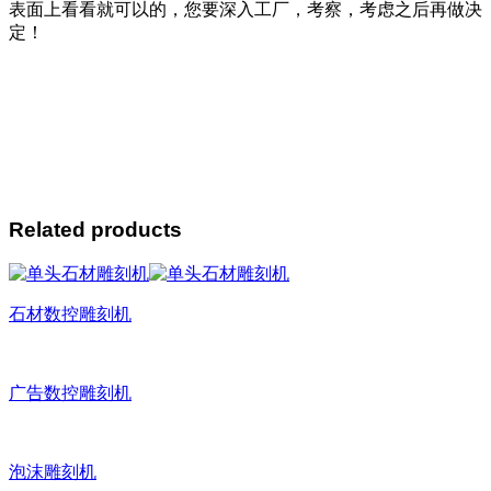
表面上看看就可以的，您要深入工厂，考察，考虑之后再做决
定！
Related products
石材数控雕刻机
广告数控雕刻机
泡沫雕刻机