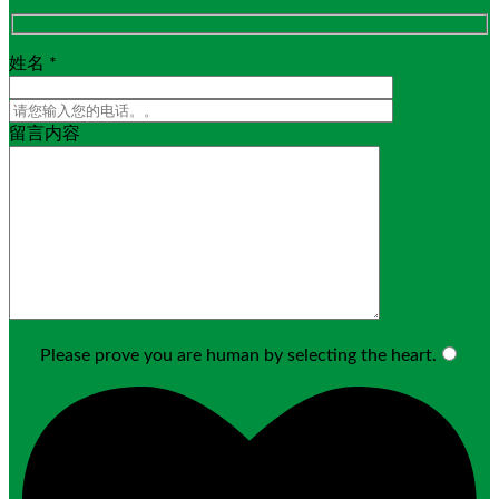
姓名 *
留言内容
Please prove you are human by selecting the
heart
.