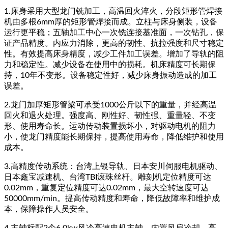
1.床身采用大型龙门铣加工，高温回火淬火，分段矩形管焊接
机由多根6mm厚的矩形管焊接而成。立柱与床身侧装，设备
运行更平稳；五轴加工中心一次铣连接基准面，一次钻孔，保
证产品精度。内应力消除，更高的韧性、抗拉强度和尺寸稳定
性。有效提高床身精度，减少工件加工误差。增加了导轨的阻
力和稳定性。减少设备在使用中的损耗。机床精度可长期保
持，10年不变形。设备稳定性好，减少床身振动造成的加工
误差。
2.龙门加厚矩形管梁可承受1000公斤以下的重量，并经高温
回火和退火处理。强度高、刚性好、韧性强、重量轻、不变
形、使用寿命长。运动传动装置损坏小，对驱动电机的阻力
小，使龙门精度能长期保持，提高使用寿命，降低维护和使用
成本。
3.高精度传动系统：台湾上银导轨、日本安川伺服电机驱动、
日本鑫宝减速机、台湾TBI滚珠丝杆。雕刻机定位精度可达
0.02mm，重复定位精度可达0.02mm，最大空转速度可达
50000mm/min。提高传动精度和寿命，降低故障率和维护成
本，保障操作人员安全。
4.主轴标配2个6.0kw风冷高速电机主轴，内置风扇冷却，高