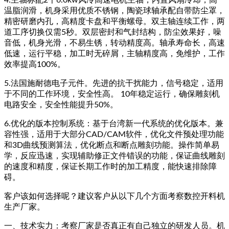
温脂润滑，机身采用优质不锈钢，陶瓷球轴承配自带防尘罩，
精密研磨内孔，高精度卡盘和平衡螺母。双主轴连续工作，两
道工序切换仅需5秒。双层密封和气封结构，防尘效果好，噪
音低，机身光滑，不易生锈，转动精度高。轴承寿命长，高速
低速，运行平稳，加工时无碎屑，主轴精度高，免维护，工作
效率提高100%。
5.法国施耐德电子元件。先进的抗干扰能力，信号稳定，适用
于不同的工作环境，安全性高。 10年稳定运行，确保雕刻机
电路安全，安全性能提升50%。
6.优化的版本控制系统：基于台湾新一代系统的优化版本。兼
容性强，适用于大部分CAD/CAM软件，优化文件预处理功能
和3D曲线预测算法，优化断点和断点雕刻功能。操作简单易
学，反应迅速，实现辅助修正文件错误的功能，保证曲线雕刻
的速度和精度，保证长期工作时的加工精度，能快速排除障
碍。
客户该如何选择呢？建议客户从以下几个方面考察数控开料机
生产厂家。
一、技术实力：考察厂家是否真正有自己独立的研发人员。机