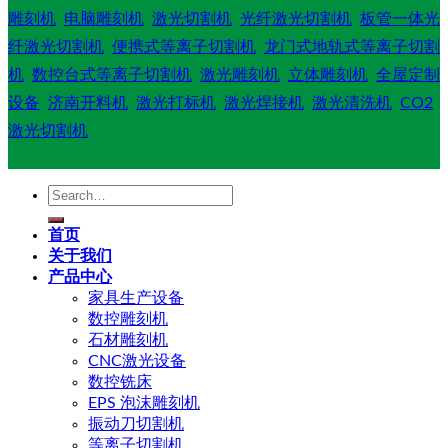
雕刻机
电脑雕刻机
激光切割机
光纤激光切割机
板管一体光
纤激光切割机
便携式等离子切割机
龙门式地轨式等离子切割
机
数控台式等离子切割机
激光雕刻机
立体雕刻机
全屋定制
设备
济南开料机
激光打标机
激光焊接机
激光清洗机
CO2
激光切割机
Search
for:
首页
关于我们
产品中心
家具生产设备
数控雕刻机
石材雕刻机
CNC激光设备
数控铣床
EPS 泡沫雕刻机
振动刀切割机
等离子切割机