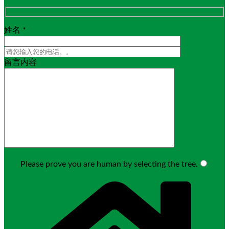
姓名 *
留言内容
Please prove you are human by selecting the
tree
.