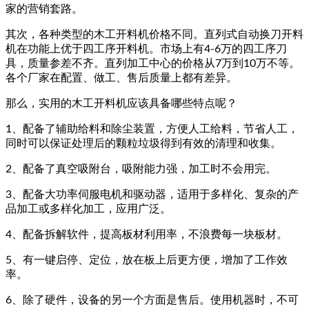
家的营销套路。
其次，各种类型的木工开料机价格不同。直列式自动换刀开料
机在功能上优于四工序开料机。市场上有4-6万的四工序刀
具，质量参差不齐。直列加工中心的价格从7万到10万不等。
各个厂家在配置、做工、售后质量上都有差异。
那么，实用的木工开料机应该具备哪些特点呢？
1、配备了辅助给料和除尘装置，方便人工给料，节省人工，
同时可以保证处理后的颗粒垃圾得到有效的清理和收集。
2、配备了真空吸附台，吸附能力强，加工时不会用完。
3、配备大功率伺服电机和驱动器，适用于多样化、复杂的产
品加工或多样化加工，应用广泛。
4、配备拆解软件，提高板材利用率，不浪费每一块板材。
5、有一键启停、定位，放在板上后更方便，增加了工作效
率。
6、除了硬件，设备的另一个方面是售后。使用机器时，不可