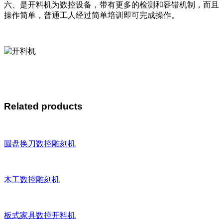
六、是开料机为数控设备，带有更多的检测和容错机制，而且
操作简单，普通工人经过简单培训即可完成操作。
Related products
圆盘换刀数控雕刻机
木工数控雕刻机
板式家具数控开料机