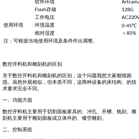
软件环境
Artcam/
Flash存储
128G
工作电压
AC220V
使用环境
环境温度
0-45℃
相对湿度
＜85%
注：可根据当地使用环境及条件作出调整。
数控开料机和雕刻机的区别
关于数控开料机和雕刻机的区别，这个问题我想大家都很困
惑。虽然外观相似，但本质不同，这两种设备的床结构、的技
术要求完全不同。
一、功能方面
数控开料机主要用于切割面板家具的、冲孔、开槽、铣刻、雕
刻机主要用于雕刻面板或立体件的、镂空雕刻。
二、控制系统