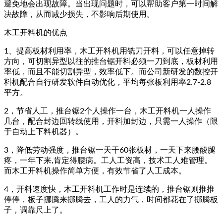
避免地会出现故障。当出现问题时，可以帮助客户第一时间解
决故障，从而减少损失，不影响后期使用。
木工开料机的优点
1、提高板材利用率，木工开料机用铣刀开料，可以任意掉转
方向，可切割异型以往的推台锯开料必须一刀到底，板材利用
率低，而且不能切割异型，效率低下。而公司新研发的数控开
料机配合自行研发软件自动优化，平均每张板利用率2.7-2.8
平方。
2，节省人工，推台锯2个人操作一台，木工开料机一人操作
几台，配合封边回转线使用，开料加封边，只需一人操作（限
于自动上下料机器）。
3，降低劳动强度，推台锯一天干60张板材，一天下来腰酸腿
疼，一年下来,肯定得腰病。工人工资高，技术工人难管理。
而木工开料机操作简单方便，有效节省了人工成本。
4，开料速度快，木工开料机工作时是连续的，推台锯则推推
停停，板子挪腾来挪腾去，工人的力气，时间都花在了挪腾板
子，调靠尺上了。