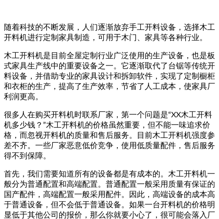
随着科技的不断发展，人们逐渐放弃手工开料设备，选择木工
开料机进行定制家具制造，可用于木门、家具等各种行业。
木工开料机是目前全屋定制行业广泛使用的生产设备，也是板
式家具生产线中的重要设备之一。它逐渐取代了台锯等传统开
料设备，并借助专业的家具设计和拆卸软件，实现了定制橱柜
和衣柜的生产，提高了生产效率，节省了人工成本，使家具厂
利润更高。
很多人在购买开料机时联系厂家，第一个问题是“XX木工开料
机多少钱？”木工开料机的价格虽然重要，但不能一味追求价
格，而忽视开料机的质量和售后服务。目前木工开料机强度参
差不齐。一些厂家恶意低价竞争，使用低质量配件，售后服务
得不到保障。
首先，我们需要知道所有的设备都是有成本的。木工开料机一
般分为普通配置和高端配置。普通配置一般采用质量有保证的
国产配件，高端配置一般采用配件。因此，高端设备的成本高
于普通设备，但不会低于普通设备。如果一台开料机的价格明
显低于其他公司的报价，那么你就要小心了，很可能会落入厂