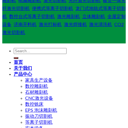
雕刻机
电脑雕刻机
激光切割机
光纤激光切割机
板管一体光
纤激光切割机
便携式等离子切割机
龙门式地轨式等离子切割
机
数控台式等离子切割机
激光雕刻机
立体雕刻机
全屋定制
设备
济南开料机
激光打标机
激光焊接机
激光清洗机
CO2
激光切割机
Search
for:
首页
关于我们
产品中心
家具生产设备
数控雕刻机
石材雕刻机
CNC激光设备
数控铣床
EPS 泡沫雕刻机
振动刀切割机
等离子切割机