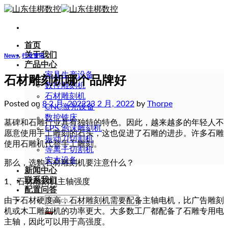
Skip
to
content
首页
关于我们
News
,
行业资讯
产品中心
家具生产设备
石材雕刻机哪个品牌好
数控雕刻机
石材雕刻机
Posted on
8 2 月, 2022
23 2 月, 2022
by
Thorpe
CNC激光设备
数控铣床
墓碑和石雕行业具有独特的特色。因此，越来越多的年轻人不
EPS 泡沫雕刻机
愿意使用手工雕刻的石头，这也促进了石雕的进步。许多石雕
振动刀切割机
使用石雕机代替手工雕刻。
等离子切割机
实木设备
那么，选购石材雕刻机要注意什么？
新闻中心
联系我们
1、石材雕刻机主轴强度
配置问答
Search
由于石材硬度高，石材雕刻机需要配备主轴电机，比广告雕刻
for:
机或木工雕刻机的功率更大。大多数工厂都配备了石雕专用电
主轴，因此可以用于高强度。