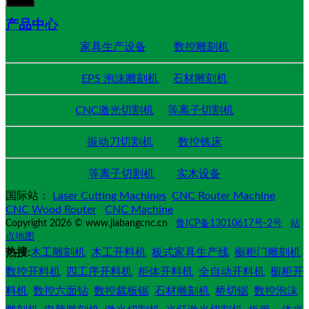
产品中心
家具生产设备
数控雕刻机
EPS 泡沫雕刻机
石材雕刻机
CNC激光切割机
等离子切割机
振动刀切割机
数控铣床
等离子切割机
实木设备
国际站：
Laser Cutting Machines
CNC Router Machine
CNC Wood Router
CNC Machine
Copyright 2026 © www.jiabangcnc.cn
鲁ICP备13010617号-2号
站
点地图
热搜:
木工雕刻机
木工开料机
板式家具生产线
橱柜门雕刻机
数控开料机
四工序开料机
柜体开料机
全自动开料机
橱柜开
料机
数控六面钻
数控裁板锯
石材雕刻机
桥切锯
数控泡沫