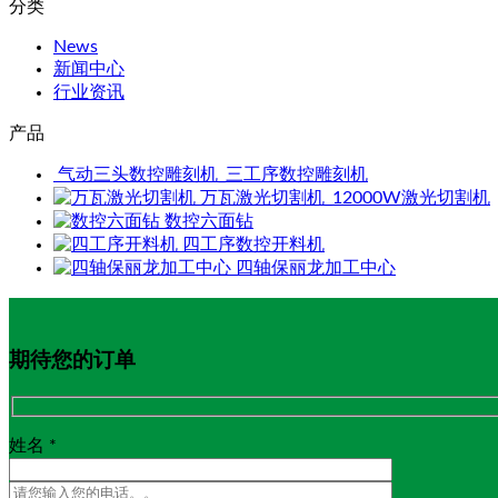
分类
News
新闻中心
行业资讯
产品
气动三头数控雕刻机_三工序数控雕刻机
万瓦激光切割机_12000W激光切割机
数控六面钻
四工序数控开料机
四轴保丽龙加工中心
期待您的订单
姓名 *