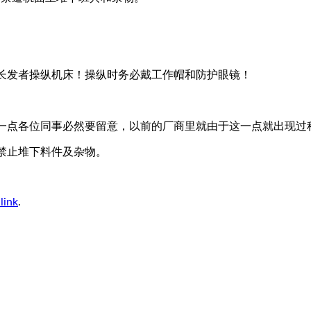
禁长发者操纵机床！操纵时务必戴工作帽和防护眼镜！
这一点各位同事必然要留意，以前的厂商里就由于这一点就出现过
禁止堆下料件及杂物。
link
.