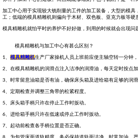
加工中心用于实现较大铣削量的工件的加工装备，大型的模具
工；低端的模具精雕机则偏向于木材、双色板、亚克力板等硬
模具精雕机就怕平时的养护不好好做，到用的时候就会出现问
模具精雕机与加工中心有甚么区别？
1、
模具精雕机
生产厂家操机人员上班前应使主轴空转一分钟，
2、在模具精雕机的润滑点注入洁净的润滑油，每天定时按点
3、时常留意油箱是否有油，确保床头箱及进给箱有足够的润
4、定期检查并调整三角带的松紧程度。
5、床头箱手柄只许在停止工作时扳动。
6、进给箱手柄只许在低速或停止工作时扳动。
7、起动前检查各手柄位置是否正确。
8、为包管床面道轨精度，务必保持道轨面洁净，时常加油，