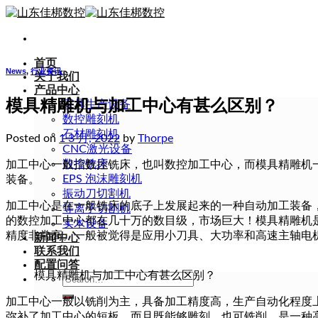
Skip
to
content
首页
News
,
行业资讯
关于我们
产品中心
模具精雕机与加工中心有甚么区别？
家具生产设备
数控雕刻机
石材雕刻机
Posted on
1 3 月, 2022
by
Thorpe
CNC激光设备
数控铣床
加工中心一般指数控铣床，也叫数控加工中心，而模具精雕机
EPS 泡沫雕刻机
装备。
振动刀切割机
加工中心是在一般铣床的底子上发展起来的一种自动加工装备
等离子切割机
的数控加工中心都在几十万的数目级，市场巨大！模具精雕机
实木设备
精度非常高。一般被觉得是应用小刀具、大功率和高速主轴电
新闻中心
联系我们
配置问答
模具精雕机与加工中心有甚么区别？
Search
for:
加工中心一般以铣削为主，具备加工精度高，生产自动化程度
弥补了加工中心的短板。而且既能够雕刻，也可铣削，是一种