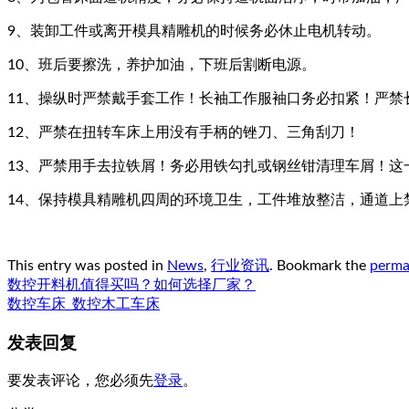
9、装卸工件或离开模具精雕机的时候务必休止电机转动。
10、班后要擦洗，养护加油，下班后割断电源。
11、操纵时严禁戴手套工作！长袖工作服袖口务必扣紧！严
12、严禁在扭转车床上用没有手柄的锉刀、三角刮刀！
13、严禁用手去拉铁屑！务必用铁勾扎或钢丝钳清理车屑！
14、保持模具精雕机四周的环境卫生，工件堆放整洁，通道上
This entry was posted in
News
,
行业资讯
. Bookmark the
perma
数控开料机值得买吗？如何选择厂家？
数控车床_数控木工车床
发表回复
要发表评论，您必须先
登录
。