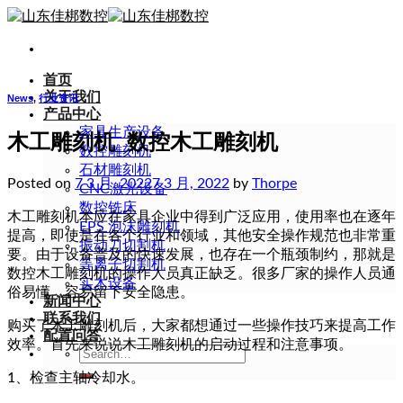
Skip
to
content
首页
关于我们
News
,
行业资讯
产品中心
家具生产设备
木工雕刻机_数控木工雕刻机
数控雕刻机
石材雕刻机
Posted on
7 3 月, 2022
7 3 月, 2022
by
Thorpe
CNC激光设备
数控铣床
木工雕刻机本应在家具企业中得到广泛应用，使用率也在逐年
EPS 泡沫雕刻机
提高，即使是在各个行业和领域，其他安全操作规范也非常重
振动刀切割机
要。由于设备普及的快速发展，也存在一个瓶颈制约，那就是
等离子切割机
数控木工雕刻机的操作人员真正缺乏。很多厂家的操作人员通
实木设备
俗易懂，容易留下安全隐患。
新闻中心
联系我们
购买了木工雕刻机后，大家都想通过一些操作技巧来提高工作
配置问答
效率。首先来说说木工雕刻机的启动过程和注意事项。
Search
for:
1、检查主轴冷却水。