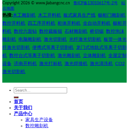
Copyright 2026 © www.jiabangcnc.cn
鲁ICP备13010617号-2号
站
点地图
热搜:
木工雕刻机
木工开料机
板式家具生产线
橱柜门雕刻机
数控开料机
四工序开料机
柜体开料机
全自动开料机
橱柜开
料机
数控六面钻
数控裁板锯
石材雕刻机
桥切锯
数控泡沫
雕刻机
电脑雕刻机
激光切割机
光纤激光切割机
板管一体光
纤激光切割机
便携式等离子切割机
龙门式地轨式等离子切割
机
数控台式等离子切割机
激光雕刻机
立体雕刻机
全屋定制
设备
济南开料机
激光打标机
激光焊接机
激光清洗机
CO2
激光切割机
Search
for:
首页
关于我们
产品中心
家具生产设备
数控雕刻机