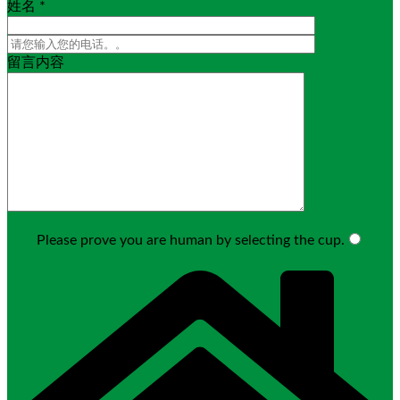
姓名 *
留言内容
Please prove you are human by selecting the
cup
.