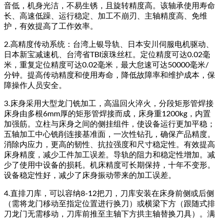
音低，机身光洁，不易生锈，且旋转精度高。该轴承使用寿命
长、高速低躁、运行稳定、加工不崩刃、主轴精度高、免维
护，有效提高了工作效率。
2.高精度传动系统：台湾上银导轨、日本安川伺服电机驱动、
日本新宝减速机、台湾省TBI滚珠丝杠。定位精度可达0.02毫
米，重复定位精度可达0.02毫米，最大怠速可达50000毫米/
分钟。提高传动精度和使用寿命，降低故障率和维护成本，保
障操作人员安全。
3.床身采用大型龙门铣加工，高温回火淬火，分段矩形管焊接
床身由多根6mm厚的矩形管焊接而成，床身重1200kg，内置
加强筋。立柱与床身之间的侧挂组件，使设备运行更加平稳；
五轴加工中心铣削连接基准面，一次性钻孔，确保产品精度。
消除内应力，更高的韧性、抗拉强度和尺寸稳定性。有效提高
床身精度，减少工件加工误差。导轨的阻力和稳定性增加。减
少了使用中设备的损耗。机床精度可长期保持，十年不变形。
设备稳定性好，减少了床身振动带来的加工误差。
4.直排刀库，可以容纳8-12把刀，刀库安装在床身前侧或后侧
（需将龙门移动至指定位置进行换刀）或横梁下方（跟随式排
刀龙门无需移动，刀库前推至主轴下方拱主轴替换刀具）。满