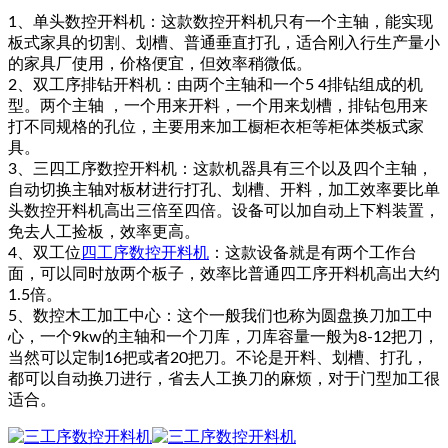
1、单头数控开料机：这款数控开料机只有一个主轴，能实现
板式家具的切割、划槽、普通垂直打孔，适合刚入行生产量小
的家具厂使用，价格便宜，但效率稍微低。
2、双工序排钻开料机：由两个主轴和一个5 4排钻组成的机
型。两个主轴 ，一个用来开料，一个用来划槽，排钻包用来
打不同规格的孔位，主要用来加工橱柜衣柜等柜体类板式家
具。
3、三四工序数控开料机：这款机器具有三个以及四个主轴，
自动切换主轴对板材进行打孔、划槽、开料，加工效率要比单
头数控开料机高出三倍至四倍。设备可以加自动上下料装置，
免去人工捡板，效率更高。
4、双工位
四工序数控开料机
：这款设备就是有两个工作台
面，可以同时放两个板子，效率比普通四工序开料机高出大约
1.5倍。
5、数控木工加工中心：这个一般我们也称为圆盘换刀加工中
心，一个9kw的主轴和一个刀库，刀库容量一般为8-12把刀，
当然可以定制16把或者20把刀。不论是开料、划槽、打孔，
都可以自动换刀进行，省去人工换刀的麻烦，对于门型加工很
适合。