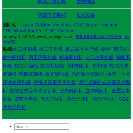
振动刀切割机
数控铣床
等离子切割机
实木设备
国际站：
Laser Cutting Machines
CNC Router Machine
CNC Wood Router
CNC Machine
Copyright 2026 © www.jiabangcnc.cn
鲁ICP备13010617号-2号
站
点地图
热搜:
木工雕刻机
木工开料机
板式家具生产线
橱柜门雕刻机
数控开料机
四工序开料机
柜体开料机
全自动开料机
橱柜开
料机
数控六面钻
数控裁板锯
石材雕刻机
桥切锯
数控泡沫
雕刻机
电脑雕刻机
激光切割机
光纤激光切割机
板管一体光
纤激光切割机
便携式等离子切割机
龙门式地轨式等离子切割
机
数控台式等离子切割机
激光雕刻机
立体雕刻机
全屋定制
设备
济南开料机
激光打标机
激光焊接机
激光清洗机
CO2
激光切割机
Search
for: