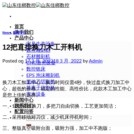
Skip
to
content
首页
关于我们
News
,
新闻中心
产品中心
家具生产设备
12把直排换刀木工开料机
数控雕刻机
石材雕刻机
Posted on
17 3 月, 2022
18 3 月, 2022
by
Admin
CNC激光设备
数控铣床
EPS 泡沫雕刻机
振动刀切割机
换刀木工加工中心，换刀时间仅需4秒，快过盘式换刀加工中
等离子切割机
心，超低的价格、稳定的性能、高性价比，此款木工加工中心
实木设备
是您上佳的选择。
新闻中心
联系我们
一、12把直排换刀，多把刀自由切换，工艺更加简洁；
配置问答
Search
二、采用移动对刀仪，减少机床停机时间；
for:
三、整版真空吸附台面，吸附力强，加工中不跑版；