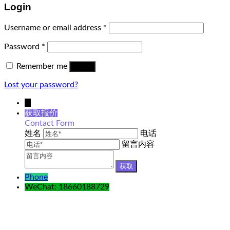
Login
Username or email address
*
Password
*
Remember me
Log in
Lost your password?
↓
获取报价
Contact Form
姓名
电话
留言内容
Phone
WeChat: 18660188729