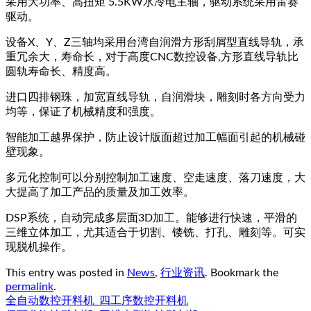
采用大功率、高扭矩 5.5KW水冷电主轴，驱动系统采用雷赛
驱动。
设备X、Y、Z三轴均采用台湾自润滑方形刮屑型直线导轨，承
重冗余大，寿命长，对于高度CNC数控设备,方形直线导轨比
圆轨寿命长、精度高。
进口四排钢珠，加宽直线导轨，自润滑块，雕刻时各方向受力
均等，保证了机械精度和强度。
智能加工越界保护，防止设计版面超过加工幅面引起的机械碰
壁现象。
多元化控制可以分别控制加工速度、空走速度、落刀速度，大
大提高了加工产品的质量及加工效率。
DSP系统，自动完成多层面3D加工。能够进行快速，平滑的
三维立体加工，尤其适合于切割、镂铣、打孔、雕刻等。可实
现脱机操作。
This entry was posted in
News
,
行业资讯
. Bookmark the
permalink
.
全自动数控开料机_四工序数控开料机