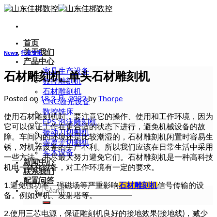
Skip
to
content
首页
关于我们
News
,
行业资讯
产品中心
家具生产设备
石材雕刻机_单头石材雕刻机
数控雕刻机
石材雕刻机
Posted on
18 3 月, 2022
by
Thorpe
CNC激光设备
数控铣床
使用石材雕刻机时，要注意它的操作、使用和工作环境，因为
EPS 泡沫雕刻机
它可以保证工作在更合适的状态下进行，避免机械设备的故
振动刀切割机
障。车间内的环境还是比较潮湿的，石材雕刻机闲置时容易生
等离子切割机
锈，对机器设备的生产不利。所以我们应该在日常生活中采用
实木设备
一些方法，并尽最大努力避免它们。石材雕刻机是一种高科技
新闻中心
机电一体化设备，对工作环境有一定的要求。
联系我们
配置问答
1.避免强功率、强磁场等严重影响
石材雕刻机
信号传输的设
Search
备。例如焊机、发射塔等。
for:
2.使用三芯电源，保证雕刻机良好的接地效果(接地线)，减少