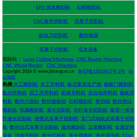
EPS 泡沫雕刻机
石材雕刻机
CNC激光切割机
等离子切割机
振动刀切割机
数控铣床
等离子切割机
实木设备
国际站：
Laser Cutting Machines
CNC Router Machine
CNC Wood Router
CNC Machine
Copyright 2026 © www.jiabangcnc.cn
鲁ICP备13010617号-2号
站
点地图
热搜:
木工雕刻机
木工开料机
板式家具生产线
橱柜门雕刻机
数控开料机
四工序开料机
柜体开料机
全自动开料机
橱柜开
料机
数控六面钻
数控裁板锯
石材雕刻机
桥切锯
数控泡沫
雕刻机
电脑雕刻机
激光切割机
光纤激光切割机
板管一体光
纤激光切割机
便携式等离子切割机
龙门式地轨式等离子切割
机
数控台式等离子切割机
激光雕刻机
立体雕刻机
全屋定制
设备
济南开料机
激光打标机
激光焊接机
激光清洗机
CO2