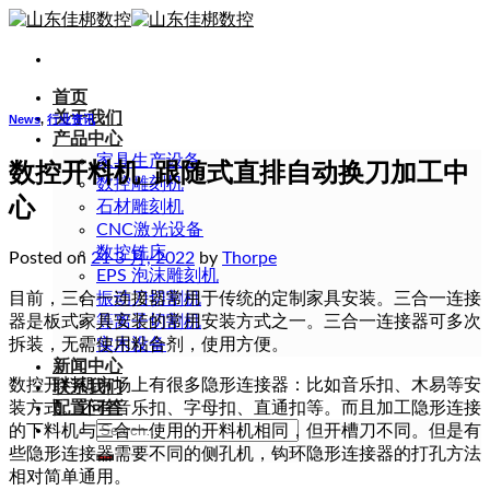
Skip
to
content
首页
关于我们
News
,
行业资讯
产品中心
家具生产设备
数控开料机_跟随式直排自动换刀加工中
数控雕刻机
心
石材雕刻机
CNC激光设备
数控铣床
Posted on
21 3 月, 2022
by
Thorpe
EPS 泡沫雕刻机
目前，三合一连接器常用于传统的定制家具安装。三合一连接
振动刀切割机
器是板式家具安装的常用安装方式之一。三合一连接器可多次
等离子切割机
拆装，无需使用粘合剂，使用方便。
实木设备
新闻中心
数控开料机市场上有很多隐形连接器：比如音乐扣、木易等安
联系我们
装方式。还有音乐扣、字母扣、直通扣等。而且加工隐形连接
配置问答
Search
的下料机与三合一使用的开料机相同，但开槽刀不同。但是有
for:
些隐形连接器需要不同的侧孔机，钩环隐形连接器的打孔方法
相对简单通用。