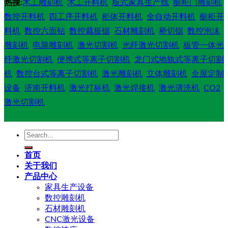
热搜:
木工雕刻机
木工开料机
板式家具生产线
橱柜门雕刻机
数控开料机
四工序开料机
柜体开料机
全自动开料机
橱柜开
料机
数控六面钻
数控裁板锯
石材雕刻机
桥切锯
数控泡沫
雕刻机
电脑雕刻机
激光切割机
光纤激光切割机
板管一体光
纤激光切割机
便携式等离子切割机
龙门式地轨式等离子切割
机
数控台式等离子切割机
激光雕刻机
立体雕刻机
全屋定制
设备
济南开料机
激光打标机
激光焊接机
激光清洗机
CO2
激光切割机
Search
for:
首页
关于我们
产品中心
家具生产设备
数控雕刻机
石材雕刻机
CNC激光设备