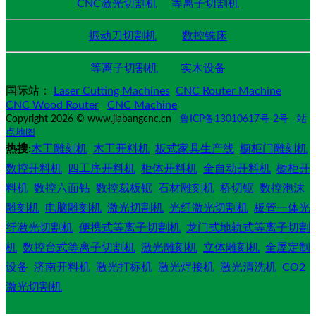
CNC激光切割机
等离子切割机
振动刀切割机
数控铣床
等离子切割机
实木设备
国际站：
Laser Cutting Machines
CNC Router Machine
CNC Wood Router
CNC Machine
Copyright 2026 © www.jiabangcnc.cn
鲁ICP备13010617号-2号
站
点地图
热搜:
木工雕刻机
木工开料机
板式家具生产线
橱柜门雕刻机
数控开料机
四工序开料机
柜体开料机
全自动开料机
橱柜开
料机
数控六面钻
数控裁板锯
石材雕刻机
桥切锯
数控泡沫
雕刻机
电脑雕刻机
激光切割机
光纤激光切割机
板管一体光
纤激光切割机
便携式等离子切割机
龙门式地轨式等离子切割
机
数控台式等离子切割机
激光雕刻机
立体雕刻机
全屋定制
设备
济南开料机
激光打标机
激光焊接机
激光清洗机
CO2
激光切割机