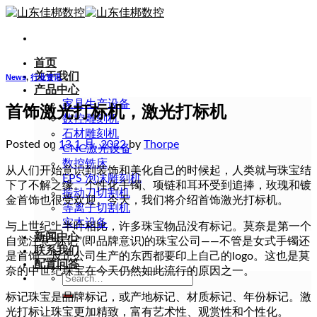
Skip
to
content
首页
关于我们
News
,
行业资讯
产品中心
家具生产设备
首饰激光打标机，激光打标机
数控雕刻机
石材雕刻机
Posted on
13 1 月, 2022
by
Thorpe
CNC激光设备
数控铣床
从人们开始意识到装饰和美化自己的时候起，人类就与珠宝结
EPS 泡沫雕刻机
下了不解之缘。个性化手镯、项链和耳环受到追捧，玫瑰和镀
振动刀切割机
金首饰也很受欢迎。今天，我们将介绍首饰激光打标机。
等离子切割机
实木设备
与上世纪上半叶相比，许多珠宝物品没有标记。莫奈是第一个
新闻中心
自觉注意“标记”(即品牌意识)的珠宝公司——不管是女式手镯还
联系我们
是首饰，反正公司生产的东西都要印上自己的logo。这也是莫
配置问答
奈的中世纪珠宝在今天仍然如此流行的原因之一。
Search
for:
标记珠宝是品牌标记，或产地标记、材质标记、年份标记。激
光打标让珠宝更加精致，富有艺术性、观赏性和个性化。