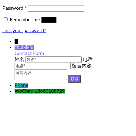
Password
*
Remember me
Log in
Lost your password?
↓
获取报价
Contact Form
姓名
电话
留言内容
Phone
WeChat: 18660188729