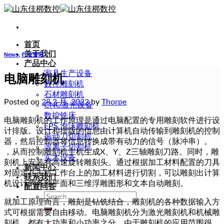
Skip
to
content
首页
关于我们
News
,
行业资讯
产品中心
家具生产设备
电脑雕刻机
数控雕刻机
石材雕刻机
Posted on
28 3 月, 2022
by
Thorpe
CNC激光设备
数控铣床
电脑雕刻机的工作原理是通过电脑配置的专用雕刻软件进行设
EPS 泡沫雕刻机
计排版。设计和排版的信息由计算机自动传输到雕刻机的控制
振动刀切割机
器，然后控制器将信息转换成带有动力的信号（脉冲串）。
等离子切割机
，从而控制雕刻机主机生成X、Y、Z三轴雕刻刀路。同时，雕
实木设备
刻机上安装有高速旋转雕刻头。通过根据加工材料配置的刀具
新闻中心
对固定在主机工作台上的加工材料进行切割，可以雕刻出计算
联系我们
机设计的各种平面和三维浮雕图形和文本自动雕刻。
配置问答
Search
就加工原理而言，雕刻是钻铣结合，雕刻机的各种数据输入方
for:
式可根据需要自由移动。电脑雕刻机分为激光雕刻机和机械雕
刻机，都有大功率和小功率之分。由于雕刻机的应用范围很