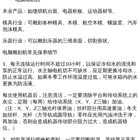
木业产品：如缝纫机台面、电器柜板、运动器材等。
模具行业：可雕刻各种模具、木模、航空木模、螺旋桨、汽车
泡沫模具。
乐器行业：可以雕刻乐器的三维表面，切割形状。
电脑雕刻机常见保养细节
1、每天连续运行时间不超过10小时，以保证冷却水的清洗和
泵的正常运行。水主轴电机切不可缺水，应定期更换冷却水，
防止水温过高。如果冬季工作环境温度过低，可将水箱内的水
更换为防冻液。
每次使用机器后，注意清洁，一定要清除平台和传动系统上的
灰尘，定期（每周）给传动系统（X、Y、Z三轴）加油。
（注：X、Y、Z三轴光杆保养油；丝杆部分用高速黄油；冬天
如丝杆、光杆（方导轨或圆导轨）零件应先用汽油冲洗干净，
再加油，否则会造成机器传动部分阻力过大，造成机器错
位。）
3、对电器进行维修检查时，一定要切断电源，等待显示器无