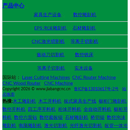
产品中心
家具生产设备
数控雕刻机
EPS 泡沫雕刻机
石材雕刻机
CNC激光切割机
等离子切割机
振动刀切割机
数控铣床
等离子切割机
实木设备
国际站：
Laser Cutting Machines
CNC Router Machine
CNC Wood Router
CNC Machine
Copyright 2026 © www.jiabangcnc.cn
鲁ICP备13010617号-2号
站
点地图
热搜:
木工雕刻机
木工开料机
板式家具生产线
橱柜门雕刻机
数控开料机
四工序开料机
柜体开料机
全自动开料机
橱柜开
料机
数控六面钻
数控裁板锯
石材雕刻机
桥切锯
数控泡沫
雕刻机
电脑雕刻机
激光切割机
光纤激光切割机
板管一体光