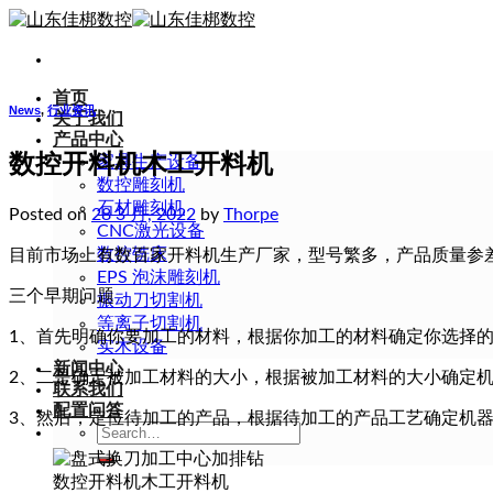
Skip
to
content
首页
News
,
行业资讯
关于我们
产品中心
数控开料机木工开料机
家具生产设备
数控雕刻机
石材雕刻机
Posted on
28 3 月, 2022
by
Thorpe
CNC激光设备
数控铣床
目前市场上有数百家开料机生产厂家，型号繁多，产品质量参
EPS 泡沫雕刻机
三个早期问题
振动刀切割机
等离子切割机
1、首先明确你要加工的材料，根据你加工的材料确定你选择
实木设备
新闻中心
2、二是确定被加工材料的大小，根据被加工材料的大小确定
联系我们
配置问答
3、然后，定位待加工的产品，根据待加工的产品工艺确定机
Search
for:
数控开料机木工开料机