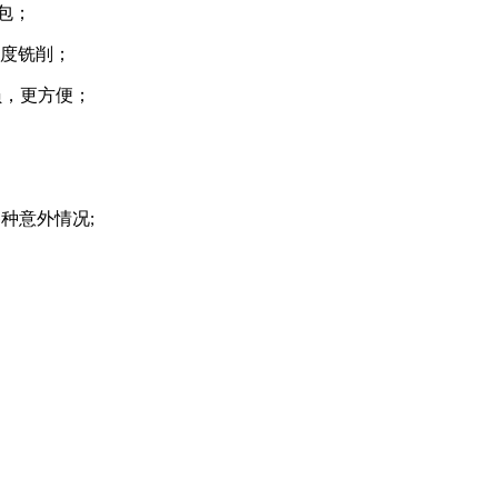
包；
精度铣削；
员，更方便；
种意外情况;