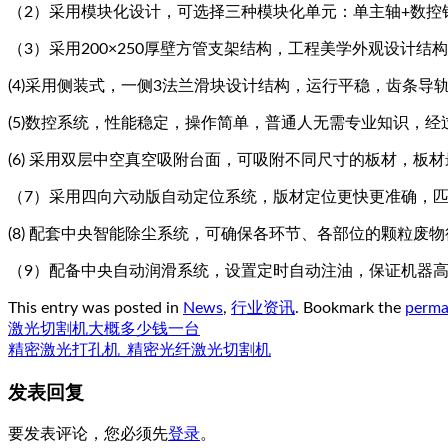
（2）采用模块化设计，可选择三种模块化单元：单主轴+数控
（3）采用200×250厚壁方管支架结构，工程美学外观设计
(4)采用侧装式，一侧3法兰滑块设计结构，运行平稳，齿条
(5)数控系统，性能稳定，操作简单，普通人无需专业知识，
(6) 采用双层中空真空吸附台面，可吸附不同尺寸的板材，板材
（7）采用四向六动版自动定位系统，版材定位更快更准确，匹
(8) 配套中央智能除尘系统，可确保各环节、各部位的颗粒
（9）配备中央自动润滑系统，设置定时自动注油，保证机器
This entry was posted in
News
,
行业资讯
. Bookmark the
perma
激光切割机大概多少钱一台
精密激光打孔机_精密光纤激光切割机
发表回复
要发表评论，您必须先
登录
。