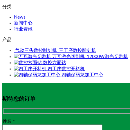
分类
News
新闻中心
行业资讯
产品
气动三头数控雕刻机_三工序数控雕刻机
万瓦激光切割机_12000W激光切割机
数控六面钻
四工序数控开料机
四轴保丽龙加工中心
期待您的订单
姓名 *