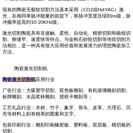
现有的陶瓷无裂纹切割方法基本采用（CO2或Nd:YAG）激
光，在相同单脉冲能量的前提下，将脉冲宽度压缩到ns级，脉
冲频率提高到10-20KHz级。
激光切割陶瓷具有非接触、柔性、自动化、精密切割和曲线切
割、狭缝窄、速度快等特点。与金刚石砂轮切割等传统切削方
法相比，是一种具有很大应用价值和发展潜力的理想陶瓷加工
方法。
陶瓷激光切割机
陶瓷激光切割机
应用行业
广告行业：大吸塑字切割、双色板雕刻、有机玻璃雕刻切割、
标牌雕刻、水晶奖杯雕刻、授权卡雕刻等；
工艺礼品行业：木材、竹子、象牙、骨头、皮革、大理石、贝
壳等材料上刻有精美的图案和文字。
包装印刷行业：雕刻印刷橡胶板、塑料板、双层板、模切板的
切割。