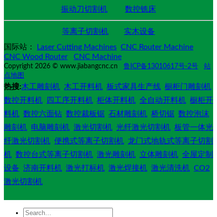
振动刀切割机
数控铣床
等离子切割机
实木设备
国际站：
Laser Cutting Machines
CNC Router Machine
CNC Wood Router
CNC Machine
Copyright 2026 © www.jiabangcnc.cn
鲁ICP备13010617号-2号
站
点地图
热搜:
木工雕刻机
木工开料机
板式家具生产线
橱柜门雕刻机
数控开料机
四工序开料机
柜体开料机
全自动开料机
橱柜开
料机
数控六面钻
数控裁板锯
石材雕刻机
桥切锯
数控泡沫
雕刻机
电脑雕刻机
激光切割机
光纤激光切割机
板管一体光
纤激光切割机
便携式等离子切割机
龙门式地轨式等离子切割
机
数控台式等离子切割机
激光雕刻机
立体雕刻机
全屋定制
设备
济南开料机
激光打标机
激光焊接机
激光清洗机
CO2
激光切割机
Search