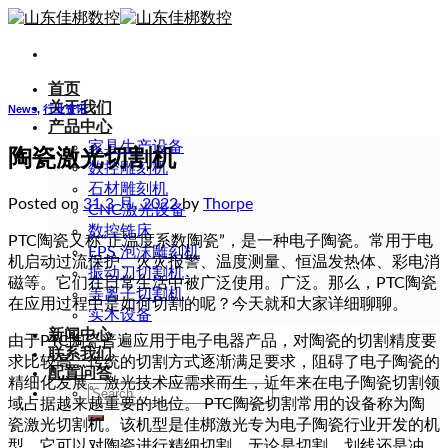
Skip
to
content
首页
关于我们
News
,
行业资讯
产品中心
家具生产设备
陶瓷激光切割机
数控雕刻机
石材雕刻机
Posted on
31 3 月, 2022
by
Thorpe
CNC激光设备
数控铣床
PTC陶瓷又称“正温度系数陶瓷”，是一种电子陶瓷。常用于电
EPS 泡沫雕刻机
机启动过流保护、火灾报警、温度测量、恒温发热体、彩电消
振动刀切割机
磁等。它们在日常生活中被广泛使用。广泛。那么，PTC陶瓷
等离子切割机
在应用过程中是如何切割的呢？今天就和大家详细聊聊。
实木设备
新闻中心
由于PTC陶瓷普遍应用于电子电器产品，对陶瓷的切割精度要
联系我们
求比较高，传统的切割方式逐渐满足要求，阻碍了电子陶瓷的
配置问答
精细化发展。激光技术应需求而生，近年来在电子陶瓷切割领
Search
域占据越来越重要的地位。 PTC陶瓷切割常用的设备称为陶
for:
瓷激光切割机。该机型是佳梆激光专为电子陶瓷行业开发的机
型。它可以对陶瓷进行精细切割，无论是切割、划线还是冲