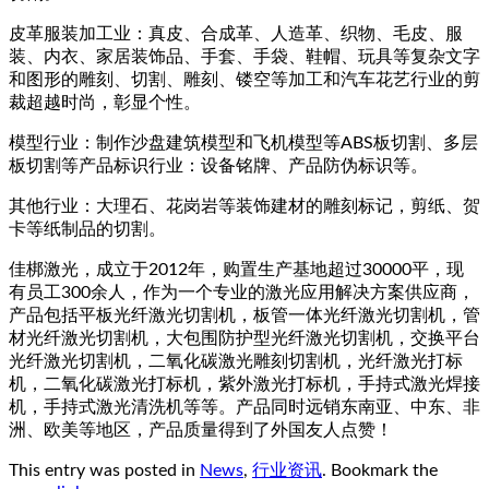
皮革服装加工业：真皮、合成革、人造革、织物、毛皮、服
装、内衣、家居装饰品、手套、手袋、鞋帽、玩具等复杂文字
和图形的雕刻、切割、雕刻、镂空等加工和汽车花艺行业的剪
裁超越时尚，彰显个性。
模型行业：制作沙盘建筑模型和飞机模型等ABS板切割、多层
板切割等产品标识行业：设备铭牌、产品防伪标识等。
其他行业：大理石、花岗岩等装饰建材的雕刻标记，剪纸、贺
卡等纸制品的切割。
佳梆激光，成立于2012年，购置生产基地超过30000平，现
有员工300余人，作为一个专业的激光应用解决方案供应商，
产品包括平板光纤激光切割机，板管一体光纤激光切割机，管
材光纤激光切割机，大包围防护型光纤激光切割机，交换平台
光纤激光切割机，二氧化碳激光雕刻切割机，光纤激光打标
机，二氧化碳激光打标机，紫外激光打标机，手持式激光焊接
机，手持式激光清洗机等等。产品同时远销东南亚、中东、非
洲、欧美等地区，产品质量得到了外国友人点赞！
This entry was posted in
News
,
行业资讯
. Bookmark the