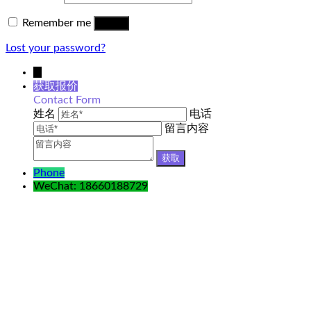
Remember me
Log in
Lost your password?
↓
获取报价
Contact Form
姓名
电话
留言内容
Phone
WeChat: 18660188729