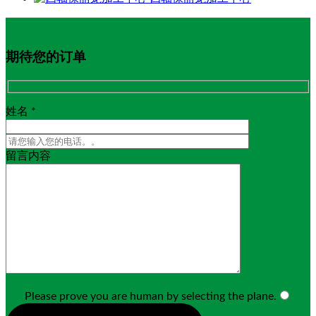
期待您的订单
姓名 *
留言内容
Please prove you are human by selecting the
plane
.