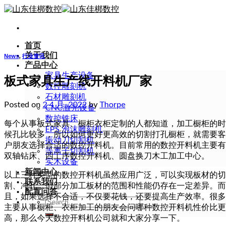
Skip
to
content
首页
关于我们
News
,
行业资讯
产品中心
家具生产设备
板式家具生产线开料机厂家
数控雕刻机
石材雕刻机
Posted on
2 4 月, 2022
by
Thorpe
CNC激光设备
数控铣床
每个从事板式家具、橱柜衣柜定制的人都知道，加工橱柜的时
EPS 泡沫雕刻机
候孔比较多，所以如何更好更高效的切割打孔橱柜，就需要客
振动刀切割机
户朋友选择合适的数控开料机。目前常用的数控开料机主要有
等离子切割机
双轴钻床、四工序数控开料机、圆盘换刀木工加工中心。
实木设备
新闻中心
以上三种类型的数控开料机虽然应用广泛，可以实现板材的切
联系我们
割、冲孔，但部分加工板材的范围和性能仍存在一定差异。而
配置问答
且，如果选择不合适，不仅要花钱，还要提高生产效率。很多
Search
主要从事橱柜、衣柜加工的朋友会问哪种数控开料机性价比更
for:
高，那么今天数控开料机公司就和大家分享一下。