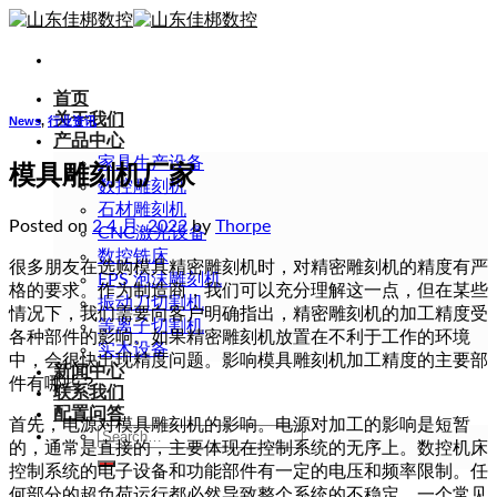
Skip
to
content
首页
关于我们
News
,
行业资讯
产品中心
家具生产设备
模具雕刻机厂家
数控雕刻机
石材雕刻机
Posted on
2 4 月, 2022
by
Thorpe
CNC激光设备
数控铣床
很多朋友在选购模具精密雕刻机时，对精密雕刻机的精度有严
EPS 泡沫雕刻机
格的要求。作为制造商，我们可以充分理解这一点，但在某些
振动刀切割机
情况下，我们需要向客户明确指出，精密雕刻机的加工精度受
等离子切割机
各种部件的影响。如果精密雕刻机放置在不利于工作的环境
实木设备
中，会很快出现精度问题。影响模具雕刻机加工精度的主要部
新闻中心
件有哪些？
联系我们
配置问答
首先，电源对模具雕刻机的影响。电源对加工的影响是短暂
Search
的，通常是直接的，主要体现在控制系统的无序上。数控机床
for:
控制系统的电子设备和功能部件有一定的电压和频率限制。任
何部分的超负荷运行都必然导致整个系统的不稳定。一个常见