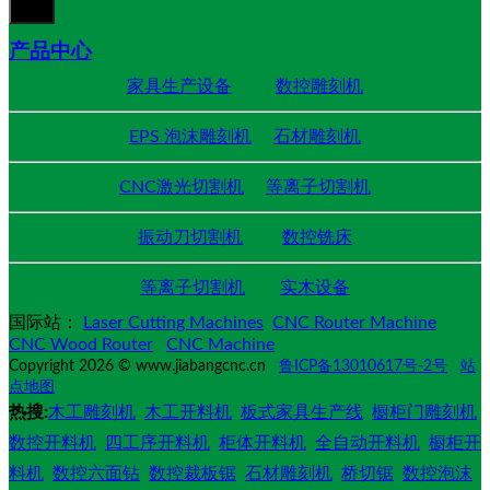
产品中心
家具生产设备
数控雕刻机
EPS 泡沫雕刻机
石材雕刻机
CNC激光切割机
等离子切割机
振动刀切割机
数控铣床
等离子切割机
实木设备
国际站：
Laser Cutting Machines
CNC Router Machine
CNC Wood Router
CNC Machine
Copyright 2026 © www.jiabangcnc.cn
鲁ICP备13010617号-2号
站
点地图
热搜:
木工雕刻机
木工开料机
板式家具生产线
橱柜门雕刻机
数控开料机
四工序开料机
柜体开料机
全自动开料机
橱柜开
料机
数控六面钻
数控裁板锯
石材雕刻机
桥切锯
数控泡沫