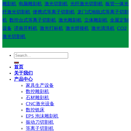
雕刻机
电脑雕刻机
激光切割机
光纤激光切割机
板管一体光
纤激光切割机
便携式等离子切割机
龙门式地轨式等离子切割
机
数控台式等离子切割机
激光雕刻机
立体雕刻机
全屋定制
设备
济南开料机
激光打标机
激光焊接机
激光清洗机
CO2
激光切割机
Search
for:
首页
关于我们
产品中心
家具生产设备
数控雕刻机
石材雕刻机
CNC激光设备
数控铣床
EPS 泡沫雕刻机
振动刀切割机
等离子切割机