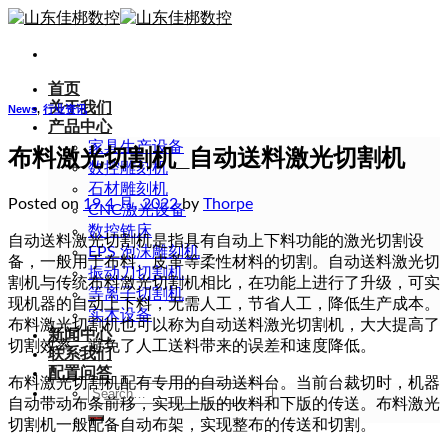
Skip
to
content
首页
关于我们
News
,
行业资讯
产品中心
家具生产设备
布料激光切割机_自动送料激光切割机
数控雕刻机
石材雕刻机
Posted on
19 4 月, 2022
by
Thorpe
CNC激光设备
数控铣床
自动送料激光切割机是指具有自动上下料功能的激光切割设
EPS 泡沫雕刻机
备，一般用于布料、皮革等柔性材料的切割。自动送料激光切
振动刀切割机
割机与传统布料激光切割机相比，在功能上进行了升级，可实
等离子切割机
现机器的自动上下料，无需人工，节省人工，降低生产成本。
实木设备
布料激光切割机也可以称为自动送料激光切割机，大大提高了
新闻中心
切割效率，避免了人工送料带来的误差和速度降低。
联系我们
配置问答
布料激光切割机配有专用的自动送料台。当前台裁切时，机器
Search
自动带动布条前移，实现上版的收料和下版的传送。布料激光
for:
切割机一般配备自动布架，实现整布的传送和切割。