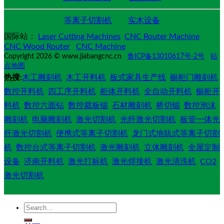
等离子切割机
实木设备
国际站：
Laser Cutting Machines
CNC Router Machine
CNC Wood Router
CNC Machine
Copyright 2026 © www.jiabangcnc.cn
鲁ICP备13010617号-2号
站
点地图
热搜:
木工雕刻机
木工开料机
板式家具生产线
橱柜门雕刻机
数控开料机
四工序开料机
柜体开料机
全自动开料机
橱柜开
料机
数控六面钻
数控裁板锯
石材雕刻机
桥切锯
数控泡沫
雕刻机
电脑雕刻机
激光切割机
光纤激光切割机
板管一体光
纤激光切割机
便携式等离子切割机
龙门式地轨式等离子切割
机
数控台式等离子切割机
激光雕刻机
立体雕刻机
全屋定制
设备
济南开料机
激光打标机
激光焊接机
激光清洗机
CO2
激光切割机
Search
for: