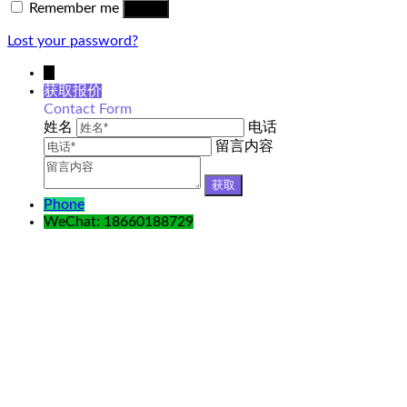
Remember me
Log in
Lost your password?
↓
获取报价
Contact Form
姓名
电话
留言内容
Phone
WeChat: 18660188729