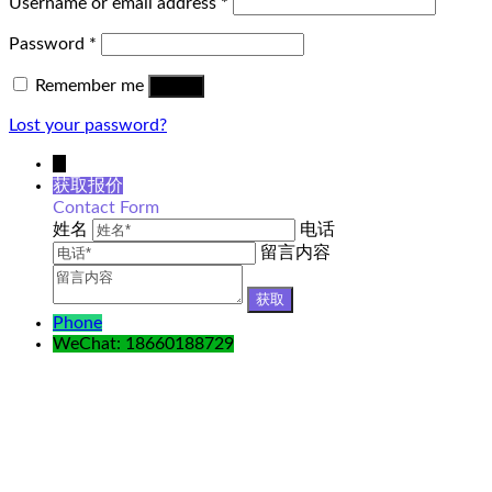
Username or email address
*
Password
*
Remember me
Log in
Lost your password?
↓
获取报价
Contact Form
姓名
电话
留言内容
Phone
WeChat: 18660188729