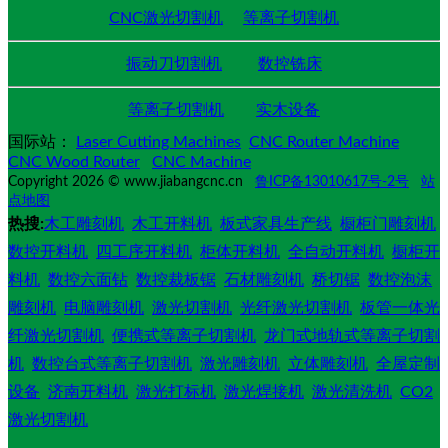
CNC激光切割机
等离子切割机
振动刀切割机
数控铣床
等离子切割机
实木设备
国际站：
Laser Cutting Machines
CNC Router Machine
CNC Wood Router
CNC Machine
Copyright 2026 © www.jiabangcnc.cn
鲁ICP备13010617号-2号
站
点地图
热搜:
木工雕刻机
木工开料机
板式家具生产线
橱柜门雕刻机
数控开料机
四工序开料机
柜体开料机
全自动开料机
橱柜开
料机
数控六面钻
数控裁板锯
石材雕刻机
桥切锯
数控泡沫
雕刻机
电脑雕刻机
激光切割机
光纤激光切割机
板管一体光
纤激光切割机
便携式等离子切割机
龙门式地轨式等离子切割
机
数控台式等离子切割机
激光雕刻机
立体雕刻机
全屋定制
设备
济南开料机
激光打标机
激光焊接机
激光清洗机
CO2
激光切割机