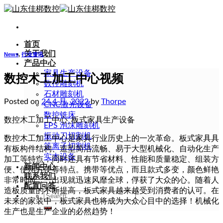
Skip
to
content
首页
关于我们
News
,
行业资讯
产品中心
家具生产设备
数控木工加工中心视频
数控雕刻机
石材雕刻机
Posted on
24 4 月, 2022
by
Thorpe
CNC激光设备
数控铣床
数控木工加工中心_板式家具生产设备
EPS 泡沫雕刻机
振动刀切割机
数控木工加工中心是家具行业历史上的一次革命。板式家具具
等离子切割机
有板构件结构、造型简洁流畅、易于大型机械化、自动化生产
实木设备
加工等特点，同时还具有节省材料、性能和质量稳定、组装方
新闻中心
便、使用方便等特点。携带等优点，而且款式多变，颜色鲜艳
联系我们
非常时尚，一出现就迅速风靡全球，俘获了大众的心。随着人
配置问答
造板质量的不断提高，板式家具越来越受到消费者的认可。在
Search
未来的家装中，板式家具也将成为大众心目中的选择！机械化
for:
生产也是生产企业的必然趋势！