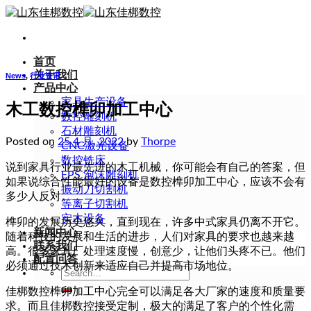
Skip
to
content
首页
关于我们
News
,
行业资讯
产品中心
家具生产设备
木工数控榫卯加工中心
数控雕刻机
石材雕刻机
Posted on
25 4 月, 2022
by
Thorpe
CNC激光设备
数控铣床
说到家具行业最先进的木工机械，你可能会有自己的答案，但
EPS 泡沫雕刻机
如果说综合性能最好的设备是数控榫卯加工中心，应该不会有
振动刀切割机
多少人反对。
等离子切割机
实木设备
榫卯的发展历史悠久，直到现在，许多中式家具仍离不开它。
新闻中心
随着科技的发展和生活的进步，人们对家具的要求也越来越
联系我们
高。很多家具厂处理速度慢，创意少，让他们头疼不已。他们
配置问答
必须通过技术创新来适应自己并提高市场地位。
Search
for:
佳梆数控榫卯加工中心完全可以满足各大厂家的速度和质量要
求。而且佳梆数控接受定制，极大的满足了客户的个性化需