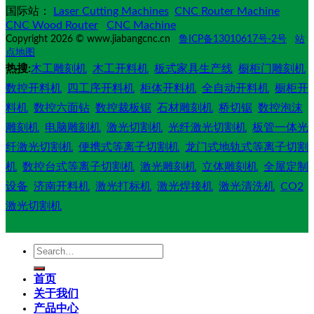
国际站：
Laser Cutting Machines
CNC Router Machine
CNC Wood Router
CNC Machine
Copyright 2026 © www.jiabangcnc.cn
鲁ICP备13010617号-2号
站
点地图
热搜:
木工雕刻机
木工开料机
板式家具生产线
橱柜门雕刻机
数控开料机
四工序开料机
柜体开料机
全自动开料机
橱柜开
料机
数控六面钻
数控裁板锯
石材雕刻机
桥切锯
数控泡沫
雕刻机
电脑雕刻机
激光切割机
光纤激光切割机
板管一体光
纤激光切割机
便携式等离子切割机
龙门式地轨式等离子切割
机
数控台式等离子切割机
激光雕刻机
立体雕刻机
全屋定制
设备
济南开料机
激光打标机
激光焊接机
激光清洗机
CO2
激光切割机
Search
for:
首页
关于我们
产品中心