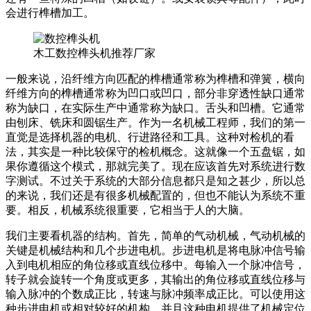
会进行榫槽加工。
木工数控榫头机推荐厂家
一般来说，沿纤维方向匹配的榫槽通常称为榫槽和弹簧，横向
纤维方向的榫槽通常称为凹口或凹口，部分非穿透性缺口通常
称为缺口，在实际生产中通常称为缺口。舌头和凹槽。它通常
由刨床、铣床和圆锯生产。作为一名机械工程师，我们的第一
直觉是选择机器的电机、行进路径和工具。这种对检机的看
法，其实是一种比较保守的检机概念。这就像一个五盘锯，如
果你遵循这个模式，那就完美了。现在应该首先对系统进行数
字测试。不过关于系统的大部分信息都只是知之甚少，所以总
的来说，我们还是有很多机械配置的，但也不能认为系统不重
要。相反，机械系统很重要，它相当于人的大脑。
我们主要看机器的结构。首先，简单的气动机械，气动机械的
关键是机械结构和几个步进电机。步进电机是将电脉冲信号输
入到电机相应的角位移或直线位移中。每输入一个脉冲信号，
转子就会旋转一个角度或更多，其输出的角位移或直线位移与
输入脉冲的个数成正比，转速与脉冲频率成正比。可以使用这
种步进电机或相对较好的机构，并且这种电机提供了机械定位