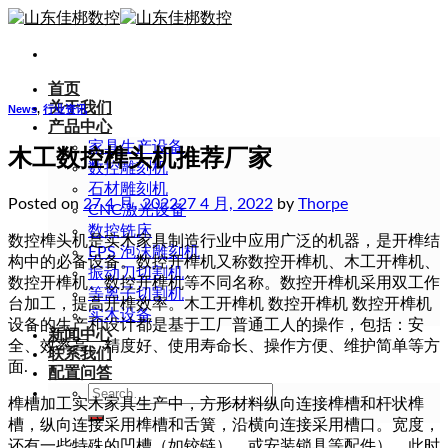
Skip
to
content
首页
关于我们
News
,
行业资讯
产品中心
家具生产设备
木工数控榫头机推荐厂家
数控雕刻机
石材雕刻机
Posted on
27 4 月, 2022
27 4 月, 2022
by
Thorpe
CNC激光设备
数控铣床
数控榫头机是实木家具制造行业中应用广泛的机器，是开榫结
EPS 泡沫雕刻机
构中的必备设备。数控开榫机又称数控开榫机、木工开榫机、
振动刀切割机
数控开榫机、数控开榫机等不同名称。数控开榫机采用双工作
等离子切割机
台加工，提高开榫效率。木工开榫机 数控开榫机 数控开榫机
实木设备
设备的生产和设计都是基于工厂普通工人的操作，包括：安
新闻中心
全、效率高、精度好、使用寿命长、操作方便、维护简单等方
联系我们
面.
配置问答
Search
榫槽加工实木家具生产中，方形材料纵向连接榫槽和杆状榫
for:
槽，纵向连接采用榫槽和舌簧，沿横向连接采用槽口。宽度，
还有一些特殊的凹槽（如铰链）。或安装锁具等配件），此时