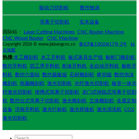
振动刀切割机
数控铣床
等离子切割机
实木设备
国际站：
Laser Cutting Machines
CNC Router Machine
CNC Wood Router
CNC Machine
Copyright 2026 © www.jiabangcnc.cn
鲁ICP备13010617号-2号
站
点地图
热搜:
木工雕刻机
木工开料机
板式家具生产线
橱柜门雕刻机
数控开料机
四工序开料机
柜体开料机
全自动开料机
橱柜开
料机
数控六面钻
数控裁板锯
石材雕刻机
桥切锯
数控泡沫
雕刻机
电脑雕刻机
激光切割机
光纤激光切割机
板管一体光
纤激光切割机
便携式等离子切割机
龙门式地轨式等离子切割
机
数控台式等离子切割机
激光雕刻机
立体雕刻机
全屋定制
设备
济南开料机
激光打标机
激光焊接机
激光清洗机
CO2
激光切割机
Search