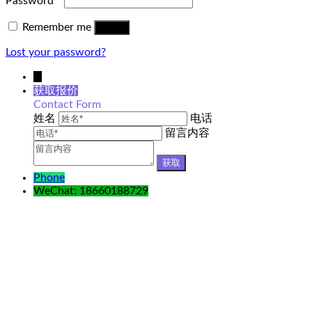
Password
*
Remember me
Log in
Lost your password?
↓
获取报价
Contact Form
姓名
电话
留言内容
Phone
WeChat: 18660188729