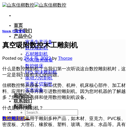
Skip
to
content
首页
关于我们
News
,
行业资讯
产品中心
家具生产设备
真空吸附数控木工雕刻机
数控雕刻机
石材雕刻机
Posted on
29 4 月, 2022
by
Thorpe
CNC激光设备
数控铣床
什么是数控雕刻机？当我们第一次听说这台数控雕刻机时，这
EPS 泡沫雕刻机
一定是我们最初关心的问题。
振动刀切割机
等离子切割机
佳梆数控将从设备、加工优势、机种、机床核心部件、加工材
实木设备
料、应用行业等方面引进数控雕刻机。因为您对机器的了解越
新闻中心
多，您就越会选择和使用数控雕刻机设备。
联系我们
配置问答
什么是数控雕刻机？
Search
for:
数控雕刻机
常用于雕刻多种产品，如木材、亚克力、PVC板、
密度板、大理石、橡胶板、塑料、玻璃、泡沫、水晶等。具有