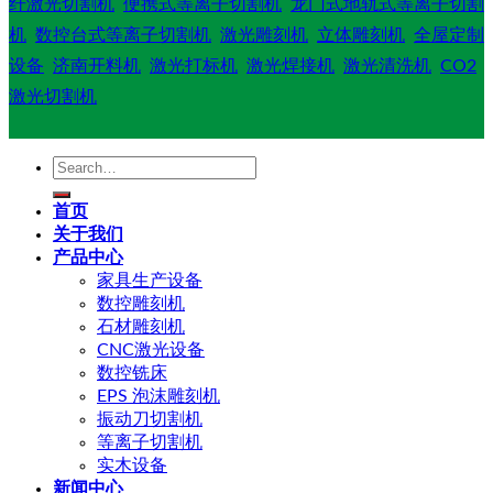
纤激光切割机
便携式等离子切割机
龙门式地轨式等离子切割
机
数控台式等离子切割机
激光雕刻机
立体雕刻机
全屋定制
设备
济南开料机
激光打标机
激光焊接机
激光清洗机
CO2
激光切割机
Search
for:
首页
关于我们
产品中心
家具生产设备
数控雕刻机
石材雕刻机
CNC激光设备
数控铣床
EPS 泡沫雕刻机
振动刀切割机
等离子切割机
实木设备
新闻中心