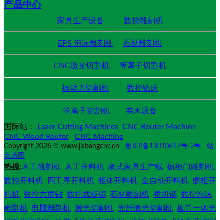
产品中心
家具生产设备
数控雕刻机
EPS 泡沫雕刻机
石材雕刻机
CNC激光切割机
等离子切割机
振动刀切割机
数控铣床
等离子切割机
实木设备
国际站：
Laser Cutting Machines
CNC Router Machine
CNC Wood Router
CNC Machine
Copyright 2026 © www.jiabangcnc.cn
鲁ICP备13010617号-2号
站
点地图
热搜:
木工雕刻机
木工开料机
板式家具生产线
橱柜门雕刻机
数控开料机
四工序开料机
柜体开料机
全自动开料机
橱柜开
料机
数控六面钻
数控裁板锯
石材雕刻机
桥切锯
数控泡沫
雕刻机
电脑雕刻机
激光切割机
光纤激光切割机
板管一体光