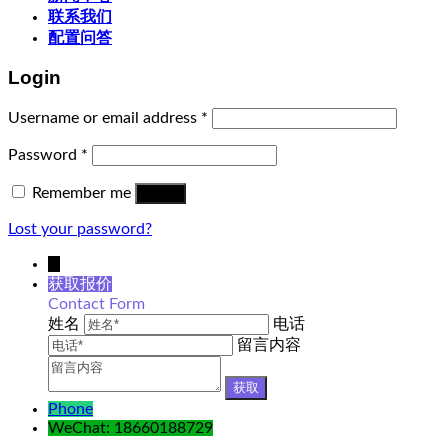
联系我们
配置问答
Login
Username or email address
*
Password
*
Remember me
Log in
Lost your password?
↓
获取报价
Contact Form
姓名
电话
留言内容
Phone
WeChat: 18660188729