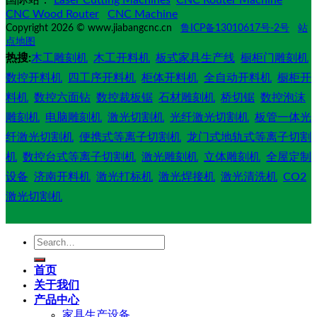
CNC Wood Router
CNC Machine
Copyright 2026 © www.jiabangcnc.cn
鲁ICP备13010617号-2号
站
点地图
热搜:
木工雕刻机
木工开料机
板式家具生产线
橱柜门雕刻机
数控开料机
四工序开料机
柜体开料机
全自动开料机
橱柜开
料机
数控六面钻
数控裁板锯
石材雕刻机
桥切锯
数控泡沫
雕刻机
电脑雕刻机
激光切割机
光纤激光切割机
板管一体光
纤激光切割机
便携式等离子切割机
龙门式地轨式等离子切割
机
数控台式等离子切割机
激光雕刻机
立体雕刻机
全屋定制
设备
济南开料机
激光打标机
激光焊接机
激光清洗机
CO2
激光切割机
Search
for:
首页
关于我们
产品中心
家具生产设备