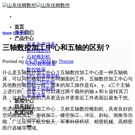
Skip
to
content
首页
关于我们
News
,
行业资讯
产品中心
家具生产设备
三轴数控加工中心和五轴的区别？
数控雕刻机
石材雕刻机
Posted on
6 5 月, 2022
by
Thorpe
CNC激光设备
数控铣床
什么是五轴数控加工中心？五轴数控加工中心是一种五轴铣
EPS 泡沫雕刻机
床，可以同时雕刻五个不同侧面的工件。五轴数控加工中心与
振动刀切割机
其他数控雕刻机一样，基本的加工操作是在x、y、z三个主轴
等离子切割机
上进行的；但是，它可以通过两个额外的轴 a 和 b 旋转其刀
实木设备
具，这有助于雕刻刀具更适合并更靠近工件表面以避免干扰。
新闻中心
联系我们
先进的五轴数控加工中心，又称五轴数控雕刻机，具有良好的
配置问答
空间曲面加工、形状加工、镂空加工、冲压、斜钻、倒角等功
Search
能，广泛应用于航空航天、军事科研科研、精密机械、高精密
for:
医疗器械等领域。