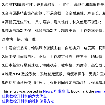
2.台湾TBI滚珠丝杠，兼具高精度、可逆性、高刚性和摩擦损
3.台湾原装精密齿条齿轮，不易磨损、合金耐腐蚀、寿命长、
4.高精度定位气缸，尺寸紧凑，耐久性好，长久使用不变形；
5.精密自动对刀仪，机器自动对刀，精度更高，工作效率更快
速度快：快、稳、准
1.中意合资品牌，翰琪风冷变频主轴，自动换刀、速度高、切
2.日本安川伺服电机、驱动，工作稳定可靠、转速高、响应快
3.日本新宝行星减速机，性能稳定、效率快、精度高、高负载
4.维宏/DSP数控系统，系统稳定流畅、简便易操作、无需外
5.自动注油延长使用时长，可根据时间设定自动注油，保障滑
This entry was posted in
News
,
行业资讯
. Bookmark the
perma
佳梆数控开料机的六大优点
佳梆数控开料机的维护保养方法