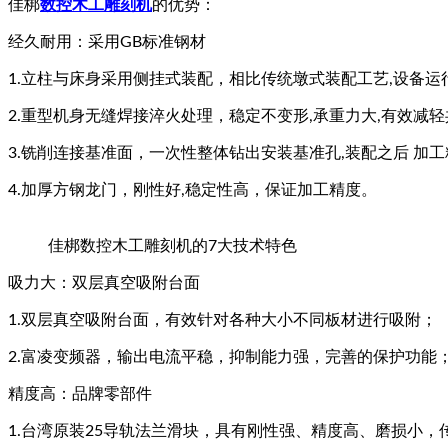
佳梆
数控木工雕刻机
的优势：
经久耐用：采用GB标准钢材
1.立柱与床身采用侧挂式装配，相比传统墩式装配工艺,设备运
2.重型机身无缝焊接淬火处理，稳定不变形,承重力大,有效减
3.铣削连接基准面，一次性整体钻出安装基准孔,装配之后 加
4.加厚方钢龙门，刚性好,稳定性高，保证加工精度。
佳梆数控木工雕刻机的7大技术特色
吸力大：双层真空吸附台面
1.双层真空吸附台面，有效针对各种大小不同板材进行吸附；
2.富凌变频器，输出电流平稳，抑制能力强，完善的保护功能
精度高：品牌零部件
1.台湾原装25导轨法兰滑块，具有刚性强、精度高、磨损小，