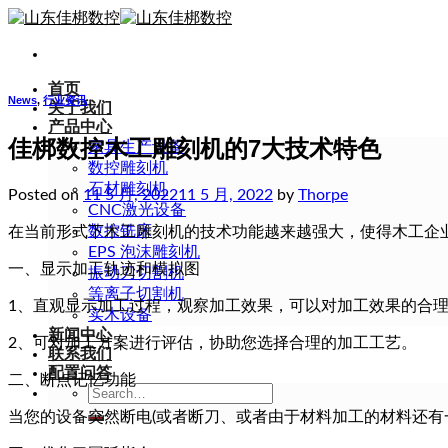
Skip
to
content
首页
News
,
行业资讯
关于我们
产品中心
佳梆数控木工雕刻机的7大技术特色
家具生产设备
数控雕刻机
石材雕刻机
Posted on
11 5 月, 2022
11 5 月, 2022
by
Thorpe
CNC激光设备
数控铣床
在当前形式下木工雕刻机的技术功能越来越强大，使得木工企
EPS 泡沫雕刻机
一、显示加工轨迹和模拟图
振动刀切割机
等离子切割机
1、直观显示加工过程，观察加工效果，可以对加工效果的合
实木设备
新闻中心
2、可对加工方案进行评估，协助您选择合理的加工工艺。
联系我们
配置问答
二、断点记忆功能
Search
for:
当您的设备突然断电(或者断刀、或者由于材料加工的材料还有