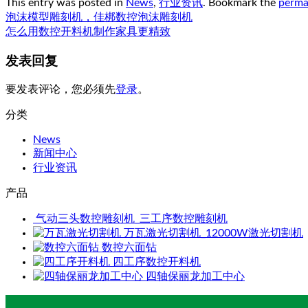
This entry was posted in
News
,
行业资讯
. Bookmark the
perma
泡沫模型雕刻机，佳梆数控泡沫雕刻机
怎么用数控开料机制作家具更精致
发表回复
要发表评论，您必须先
登录
。
分类
News
新闻中心
行业资讯
产品
气动三头数控雕刻机_三工序数控雕刻机
万瓦激光切割机_12000W激光切割机
数控六面钻
四工序数控开料机
四轴保丽龙加工中心