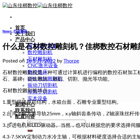
Skip
to
content
首页
News
,
行业资讯
关于我们
产品中心
什么是石材数控雕刻机？佳梆数控石材雕
家具生产设备
数控雕刻机
石材雕刻机
Posted on
16 5 月, 2022
by
Thorpe
CNC激光设备
数控铣床
石材数控雕刻机是一种可通过计算机进行编程的数控石材加工
EPS 泡沫雕刻机
石、墓碑、瓷砖雕刻、雕刻、切割、抛光等功能。
振动刀切割机
石材数控雕刻机特点：
等离子切割机
实木设备
1.重型焊接厚层结构，水箱台面，石雕专业重型结构。
新闻中心
联系我们
2.台湾上银方形导轨25mm，x.y轴斜齿条传动，Z轴滚珠丝杆
配置问答
Search
3.步进电机和LED驱动器。当然，也可以根据您的要求选择伺
for:
4.3-7.5KW定制动力水冷主轴，可根据材料硬度选择合适的主