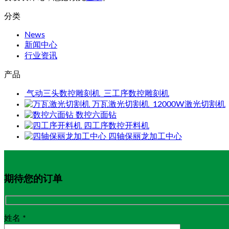
分类
News
新闻中心
行业资讯
产品
气动三头数控雕刻机_三工序数控雕刻机
万瓦激光切割机_12000W激光切割机
数控六面钻
四工序数控开料机
四轴保丽龙加工中心
期待您的订单
姓名 *