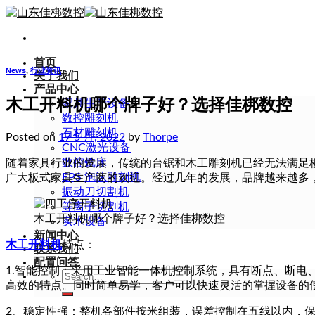
Skip
to
content
首页
News
,
行业资讯
关于我们
产品中心
木工开料机哪个牌子好？选择佳梆数控
家具生产设备
数控雕刻机
石材雕刻机
Posted on
17 5 月, 2022
by
Thorpe
CNC激光设备
数控铣床
随着家具行业的发展，传统的台锯和木工雕刻机已经无法满足
EPS 泡沫雕刻机
广大板式家具生产商的欢迎。经过几年的发展，品牌越来越多
振动刀切割机
等离子切割机
木工开料机哪个牌子好？选择佳梆数控
实木设备
新闻中心
木工开料机
特点：
联系我们
配置问答
1.智能控制：采用工业智能一体机控制系统，具有断点、断
Search
高效的特点。同时简单易学，客户可以快速灵活的掌握设备的
for:
2、稳定性强：整机各部件按米组装，误差控制在五线以内，