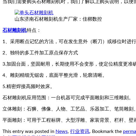
当我们需要购买石材雕刻机时，我们了解以上购买说明，以便
山东济南石材雕刻机生产厂家：佳梆数控
石材雕刻机
特点：
1、采用断点记忆的方法，可在发生意外（断刀）或移位时进
2、独特的多工件加工原点保存方式
3.加固台面，坚固耐用，长期使用不会变形，使定位精度更准
4、雕刻精细无锯齿，底面平整光滑，轮廓清晰。
5.精密焊接高频时效床。
石材雕刻机应用范围：一台机器可完成平面雕刻和三维雕刻。
立体雕刻：石狮、佛像、人物、工艺品、乐器加工、笔筒雕刻、
平面雕刻：可用于工程标牌、大型浮雕、家装背景、栏杆、壁
This entry was posted in
News
,
行业资讯
. Bookmark the
perma