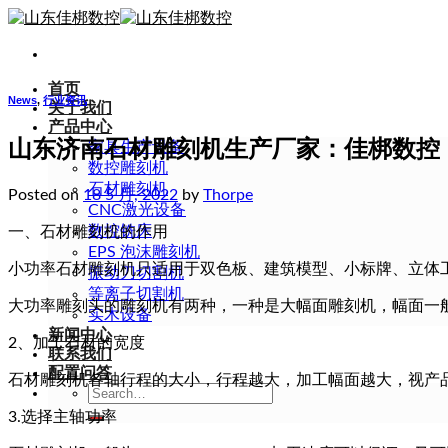
Skip
to
content
首页
News
,
行业资讯
关于我们
产品中心
山东济南石材雕刻机生产厂家：佳梆数控
家具生产设备
数控雕刻机
石材雕刻机
Posted on
18 5 月, 2022
by
Thorpe
CNC激光设备
数控铣床
一、石材雕刻机的作用
EPS 泡沫雕刻机
小功率石材雕刻机只适用于双色板、建筑模型、小标牌、立体
振动刀切割机
等离子切割机
大功率雕刻​​头的雕刻机有两种，一种是大幅面雕刻机，幅面
实木设备
新闻中心
2、加工石材的宽度
联系我们
配置问答
石材雕刻机各轴行程的大小，行程越大，加工幅面越大，视产品而定，如60cm
Search
for:
3.选择主轴功率