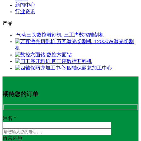
新闻中心
行业资讯
产品
气动三头数控雕刻机_三工序数控雕刻机
万瓦激光切割机_12000W激光切割
机
数控六面钻
四工序数控开料机
四轴保丽龙加工中心
期待您的订单
姓名 *
留言内容