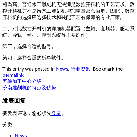
相当高。普通木工雕刻机无法满足数控开料机的工艺要求。数
控开料机并不是给木工雕刻机增加重量那么简单。因此，数控
开料机的选择应选择技术和装配工艺有保障的专业厂家。
二、对比数控开料机的详细机器配置（主轴、变频器、驱动系
统、导轨、丝杆、控制系统等主要部件）。
第三，选择合适的型号。
第四，选择合适的拆单软件。
This entry was posted in
News
,
行业资讯
. Bookmark the
permalink
.
五轴加工中心介绍
济南雕刻机的特点及优势
发表回复
要发表评论，您必须先
登录
。
分类
News