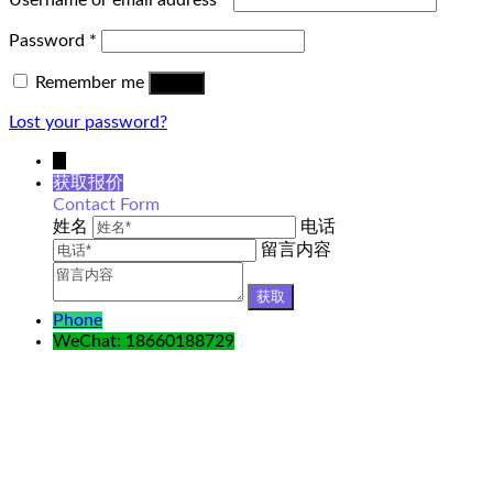
Password
*
Remember me
Log in
Lost your password?
↓
获取报价
Contact Form
姓名
电话
留言内容
Phone
WeChat: 18660188729