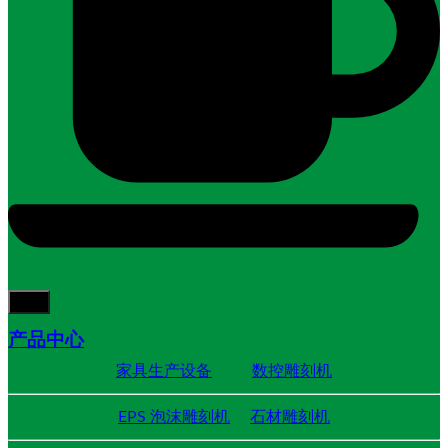
产品中心
家具生产设备
数控雕刻机
EPS 泡沫雕刻机
石材雕刻机