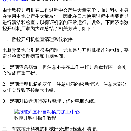
由于数控开料机在工作过程中会产生大量灰尘，而开料机本身
在使用中也会产生大量灰尘，因此在日常使用过程中需要定期
进行清洁和检查，以保证机器的正常运行。设备。下面济南数
控开料机厂家为大家总结了相关方法，如下：
一、数控开料机检查清理系统软件
电脑异常也会引起很多问题，尤其是与开料机相连的电脑，要
定期检查清理病毒和电脑空间。
1、定期查杀病毒，但注意不要在工作中打开杀毒程序，否则
会造成严重干扰。
2、定期清理机箱的灰尘，注意机箱的松动情况，注意大部分
灰尘会导致下控制卡出错。
3、定期对磁盘进行碎片整理，优化电脑系统。
数控开料机操作教程
二、对数控开料机的机械部分进行检查和清洁。