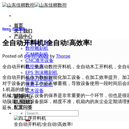
Skip
to
content
首页
News
,
行业资讯
关于我们
产品中心
全自动开料机!全自动!高效率!
家具生产设备
数控雕刻机
石材雕刻机
Posted on
6 6 月, 2022
by
Thorpe
CNC激光设备
数控铣床
全自动开料机，全自动数控开料机，全自动木工开料机，全自
EPS 泡沫雕刻机
全自动开料机作为数控智能化加工设备，在加工效率提升、加
振动刀切割机
对于设备的保养工作还不够重视，导致设备使用一段时间后会
等离子切割机
1.机器的维护
实木设备
机械尤其是木工设备的保养是非常重要的一个环节，但也是很
新闻中心
动脱落，造成设备损坏，精度不准，机箱内的灰尘会定期清理
联系我们
配置问答
延长。
Search
for:
全自动开料机!全自动!高效率!