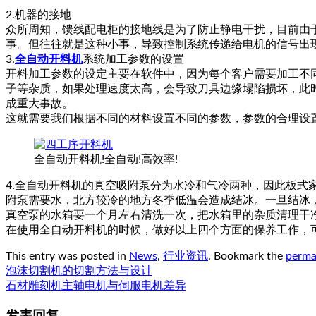
2.机器的接地
众所周知，馈线配电柜的接地线是为了防止静电干扰，目前由
事。但往往就是这种小事，导致控制系统传递给电机的信号出
3.
全自动开料机
系统加工参数的设置
开料加工参数的设定主要在软件中，因为每个客户需要加工不
子等杂质，如果处理速度太高，会导致刀具边缘塌陷损坏，此
成重大事故。
这就需要我们根据不同的材料设置不同的参数，参数的合理设
全自动开料机!全自动!高效率!
4.全自动开料机的真空吸附泵分为水冷和气冷两种，因此板
附泵需要水，北方较冷的地方冬季低温会造成结冰。一旦结冰
真空泵的水箱要一个月左右清洗一次，把水箱里的杂质清理干
在使用全自动开料机的时候，做好以上四个方面的保养工作，
This entry was posted in
News
,
行业资讯
. Bookmark the
perma
泡沫切割机的切割方法与设计
石材雕刻机主轴电机与伺服电机差异
发表回复