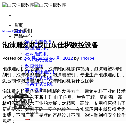
Skip
to
content
首页
关于我们
News
,
行业资讯
产品中心
家具生产设备
泡沫雕刻机找山东佳梆数控设备
数控雕刻机
石材雕刻机
Posted on
7 6 月, 2022
7 6 月, 2022
by
Thorpe
CNC激光设备
数控铣床
泡沫雕刻机怎么选择，泡沫雕刻机操作视频，泡沫雕塑3d雕
EPS 泡沫雕刻机
刻机，泡沫模型雕刻机，泡沫雕塑机，专业生产泡沫雕刻机，
振动刀切割机
怎么制作泡沫雕刻机，泡沫雕刻机有什么优势
等离子切割机
实木设备
泡沫雕刻机是传统切割机械的发展方向。建筑材料工业的技术
新闻中心
改造和机械需求不断上升;电子信息、生物工程、新能源、新
联系我们
材料等高新技术产业的发展，对精密、高效、专用机床提出了
配置问答
新的要求。如何正确、安全地操作，在实际应用中就显得尤为
Search
重要，不同厂家、品牌的产品设计不同。泡沫雕刻机安全操作
for:
规程：