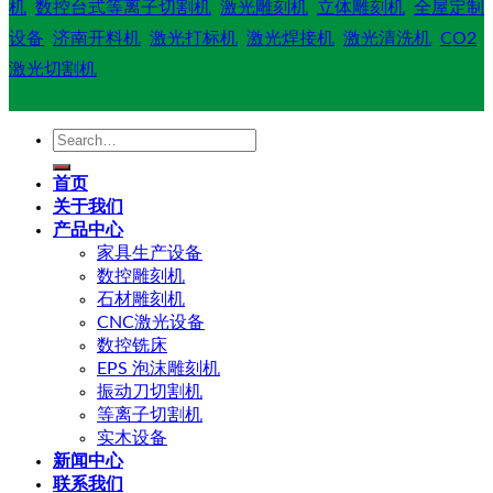
机
数控台式等离子切割机
激光雕刻机
立体雕刻机
全屋定制
设备
济南开料机
激光打标机
激光焊接机
激光清洗机
CO2
激光切割机
Search
for:
首页
关于我们
产品中心
家具生产设备
数控雕刻机
石材雕刻机
CNC激光设备
数控铣床
EPS 泡沫雕刻机
振动刀切割机
等离子切割机
实木设备
新闻中心
联系我们