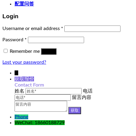
配置问答
Login
Username or email address
*
Password
*
Remember me
Log in
Lost your password?
↓
获取报价
Contact Form
姓名
电话
留言内容
Phone
WeChat: 18660188729