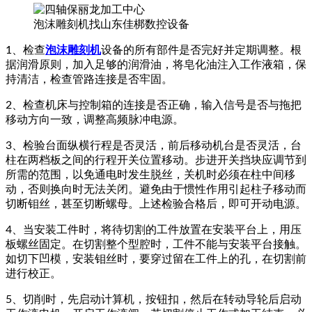
泡沫雕刻机找山东佳梆数控设备
1、检查
泡沫雕刻机
设备的所有部件是否完好并定期调整。根
据润滑原则，加入足够的润滑油，将皂化油注入工作液箱，保
持清洁，检查管路连接是否牢固。
2、检查机床与控制箱的连接是否正确，输入信号是否与拖把
移动方向一致，调整高频脉冲电源。
3、检验台面纵横行程是否灵活，前后移动机台是否灵活，台
柱在两档板之间的行程开关位置移动。步进开关挡块应调节到
所需的范围，以免通电时发生脱丝，关机时必须在柱中间移
动，否则换向时无法关闭。避免由于惯性作用引起柱子移动而
切断钼丝，甚至切断螺母。上述检验合格后，即可开动电源。
4、当安装工件时，将待切割的工件放置在安装平台上，用压
板螺丝固定。在切割整个型腔时，工件不能与安装平台接触。
如切下凹模，安装钼丝时，要穿过留在工件上的孔，在切割前
进行校正。
5、切削时，先启动计算机，按钮扣，然后在转动导轮后启动