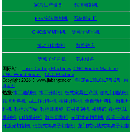
家具生产设备
数控雕刻机
EPS 泡沫雕刻机
石材雕刻机
CNC激光切割机
等离子切割机
振动刀切割机
数控铣床
等离子切割机
实木设备
国际站：
Laser Cutting Machines
CNC Router Machine
CNC Wood Router
CNC Machine
Copyright 2026 © www.jiabangcnc.cn
鲁ICP备13010617号-2号
站
点地图
热搜:
木工雕刻机
木工开料机
板式家具生产线
橱柜门雕刻机
数控开料机
四工序开料机
柜体开料机
全自动开料机
橱柜开
料机
数控六面钻
数控裁板锯
石材雕刻机
桥切锯
数控泡沫
雕刻机
电脑雕刻机
激光切割机
光纤激光切割机
板管一体光
纤激光切割机
便携式等离子切割机
龙门式地轨式等离子切割