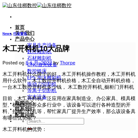
Skip
to
content
首页
关于我们
News
,
行业资讯
产品中心
家具生产设备
木工开料机10大品牌
数控雕刻机
石材雕刻机
Posted on
8 6 月, 2022
by
Thorpe
CNC激光设备
数控铣床
木工开料机什么牌子的好，木工开料机操作教程，木工开料机
EPS 泡沫雕刻机
用什么软件，木工数控开料机价格，木工全自动开料机价格，
振动刀切割机
一台木工数控开料机多少钱， 木工数控开料机_橱柜门开料机
等离子切割机
实木设备
目前，木工开料机广泛应用在家具制造业、办公家具、模具模
新闻中心
型、机械制造等众多行业中，该设备可以进行各种造型的开
联系我们
料、拉槽、打孔等，帮忙家具厂提升生产效率，那么该设备具
配置问答
有哪些优势呢？
Search
for:
木工开料机的优势：