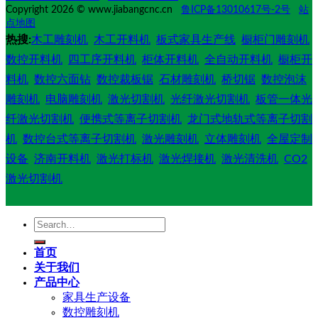
Copyright 2026 © www.jiabangcnc.cn
鲁ICP备13010617号-2号
站
点地图
热搜:
木工雕刻机
木工开料机
板式家具生产线
橱柜门雕刻机
数控开料机
四工序开料机
柜体开料机
全自动开料机
橱柜开
料机
数控六面钻
数控裁板锯
石材雕刻机
桥切锯
数控泡沫
雕刻机
电脑雕刻机
激光切割机
光纤激光切割机
板管一体光
纤激光切割机
便携式等离子切割机
龙门式地轨式等离子切割
机
数控台式等离子切割机
激光雕刻机
立体雕刻机
全屋定制
设备
济南开料机
激光打标机
激光焊接机
激光清洗机
CO2
激光切割机
Search
for:
首页
关于我们
产品中心
家具生产设备
数控雕刻机