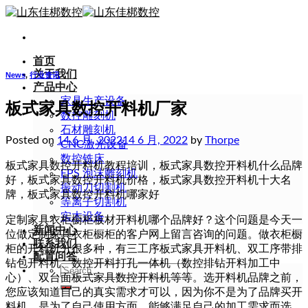
Skip
to
content
首页
关于我们
News
,
行业资讯
产品中心
家具生产设备
板式家具数控开料机厂家
数控雕刻机
石材雕刻机
Posted on
14 6 月, 2022
14 6 月, 2022
by
Thorpe
CNC激光设备
数控铣床
板式家具数控开料机教程培训，板式家具数控开料机什么品牌
EPS 泡沫雕刻机
好，板式家具数控开料机价格，板式家具数控开料机十大名
振动刀切割机
牌，板式家具数控开料机哪家好
等离子切割机
实木设备
定制家具衣柜橱柜板材开料机哪个品牌好？这个问题是今天一
新闻中心
位做定制家具衣柜橱柜的客户网上留言咨询的问题。做衣柜橱
联系我们
柜的开料机分很多种，有三工序板式家具开料机、双工序带排
配置问答
钻包开料机、数控开料打孔一体机（数控排钻开料加工中
Search
心）、双台面板式家具数控开料机等等。选开料机品牌之前，
for:
您应该知道自己的真实需求才可以，因为你不是为了品牌买开
料机，是为了自己使用方面、能够满足自己的加工需求而选