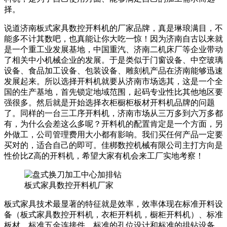
择。
说道济南板式家具数控开料机的厂家品牌，真是琳琅满目，不
能多不计其数吧，也真能让你大吃一惊！因为济南自古以来就
是一个重工业发展基地，中国重汽、济南二机床厂等企业带动
了相关中小机械企业的发展。于是类似于门窗设备、中空玻璃
设备、食品加工设备、包装设备、雕刻机产品在济南能够迅速
发展起来。所以选择开料机就要从济南市场选其，这是一个全
国的生产基地，首先锁定地域范围，起码专业性比其他地区要
强很多。然后就是开始选择衣柜橱柜板材开料机品牌的问题
了。同样的一台三工序开料机，济南市场从三万多到六万多都
有，为什么会差这么多呢？开料机的配置肯定是一个方面，另
外做工，公司管理费用大小都有影响。我们买任何产品一定要
买对的，适合自己的即可。佳梆数控机械有限公司主打方向是
性价比Z高的开料机，希望大家有机会来工厂实地考察！
板式家具数控开料机厂家
板式家具技术最显著的特征就是效率，效率体现在标准开料设
备（板式家具数控开料机，衣柜开料机，橱柜开料机）、标准
板材、标准五金连接件、标准的孔位设计和标准的排钻设备，