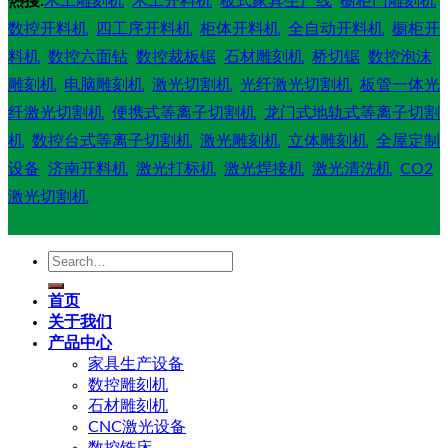
热搜:
木工雕刻机
木工开料机
板式家具生产线
橱柜门雕刻机
数控开料机
四工序开料机
柜体开料机
全自动开料机
橱柜开
料机
数控六面钻
数控裁板锯
石材雕刻机
桥切锯
数控泡沫
雕刻机
电脑雕刻机
激光切割机
光纤激光切割机
板管一体光
纤激光切割机
便携式等离子切割机
龙门式地轨式等离子切割
机
数控台式等离子切割机
激光雕刻机
立体雕刻机
全屋定制
设备
济南开料机
激光打标机
激光焊接机
激光清洗机
CO2
激光切割机
Search
for:
首页
关于我们
产品中心
家具生产设备
数控雕刻机
石材雕刻机
CNC激光设备