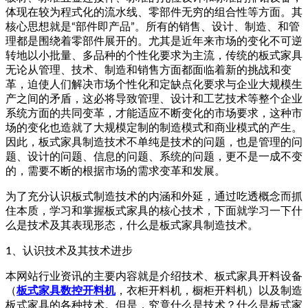
体现在较为程式化的流水线、零部件无穷的组合性等方面。其
核心思想就是“部件即产品”。所有的销售、设计、制造、和管
理都是围绕着零部件展开的。尤其是近年来市场的变化不可逆
转地以小批量、多品种的个性化要求为主流，传统的板式家具
无论从管理、技术、制造和销售方面都面临着新的挑战和变
革，迫使人们解决市场个性化和定缺点化要求与企业大规模生
产之间的矛盾，这必将导致管理、设计和工艺技术等整个企业
系统方面的共同变革，才能适应不断变化的市场要求，这种市
场的变化也造就了大规模定制的制造模式和商业模式的产生。
因此，板式家具制造技术不单纯是技术的问题，也是管理的问
题、设计的问题、信息的问题、系统的问题，更不是一成不变
的，需要不断的根据市场的需求变革和发展。
为了充分认识板式制造技术的内涵和外延，通过吃透概念而抓
住本质，学习和掌握板式家具的核心技术，下面就学习一下什
么是技术及其表现形态，什么是板式家具制造技术。
1、认识技术及其技术进步
本网站行业资讯的主要内容就是介绍技术、板式家具开料设备
（
板式家具数控开料机
，衣柜开料机，橱柜开料机）以及制造
板式家具的各种技术。但是，究竟什么是技术？什么是板式家