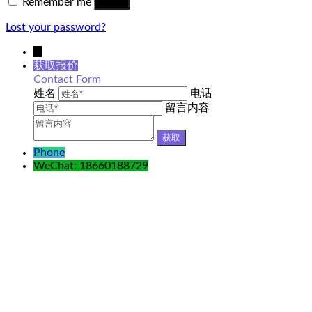
Remember me
Log in
Lost your password?
↓
获取报价
Contact Form
姓名
电话
留言内容
Phone
WeChat: 18660188729