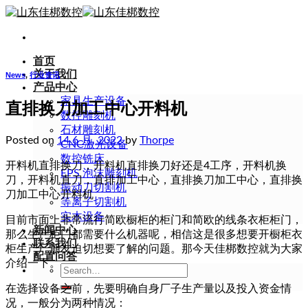
Skip
to
content
首页
关于我们
News
,
行业资讯
产品中心
家具生产设备
直排换刀加工中心开料机
数控雕刻机
石材雕刻机
Posted on
14 6 月, 2022
by
Thorpe
CNC激光设备
数控铣床
开料机直排换刀，开料机直排换刀好还是4工序，开料机换
EPS 泡沫雕刻机
刀，开料机直刀，直排加工中心，直排换刀加工中心，直排换
振动刀切割机
刀加工中心开料机
等离子切割机
实木设备
目前市面上非常流行简欧橱柜的柜门和简欧的线条衣柜柜门，
新闻中心
那么生产柜门都需要什么机器呢，相信这是很多想要开橱柜衣
联系我们
柜生产厂朋友迫切想要了解的问题。那今天佳梆数控就为大家
配置问答
介绍一下。
Search
for:
在选择设备之前，先要明确自身厂子生产量以及投入资金情
况，一般分为两种情况：