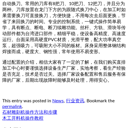
自动换刀。常用的刀库有8把刀、10把刀、12把刀，并且分为
两种。刀库放置在龙门下方的为跟随式换刀中心，在加工时如
果需要换刀可直接换刀，方便快捷，不用每次去后面更换，节
省了来回换刀的时间。专业的控制系统，一键式操作简单易
学，具有断点、断电、断刀续雕功能。丝杆、方轨、滑块等传
动部件都为台湾进口部件，精细平稳，使设备高精度、高速度
运行。台面采用高硬度PVC材质，光滑平整，配大功率真空
泵，超强吸力，可吸附大小不同的板材。床身采用整体钢结构
焊接而成，硬度大、钢性强，常年使用不易变形。
通过配置的介绍，相信大家有了一定的了解，在我们购买直排
加工中心时要谨慎选择设备生产厂家，实地考察，看生产经验
是否充足，技术是否过关。选择厂家设备配置和售后服务有保
障的厂家，后期出现故障时能够及时处理，用得安心。
This entry was posted in
News
,
行业资讯
. Bookmark the
permalink
.
石材雕刻机操作方法和步骤
木工开料机操作教程