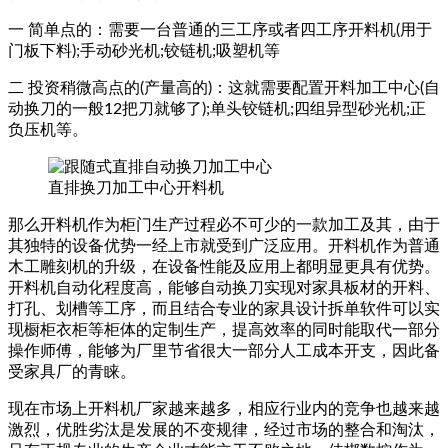
一 简单点的：需要一台普通的三工序或者四工序开料机(用于
门板下料);手动砂光机;铰链机;吸塑机等
二 投资稍微高点的(产量高的)：这就需要配置开料加工中心(自
动换刀的一般12把刀就够了);单头铰链机;四组异型砂光机;正
负压机等。
直排换刀加工中心开料机
那么开料机作为柜门生产过程必不可少的一款加工及其，由于
其独特的设备优势一经上市就受到广泛应用。开料机作为普通
木工雕刻机的升级，在设备性能及应用上都明显更具有优势。
开料机自动化程度高，能够自动换刀实现对家具板材的开料、
打孔、划槽等工序，而且结合专业的家具设计拆单软件可以实
现橱柜衣柜等柜体的定制生产，提高效率的同时能取代一部分
操作师傅，能够为厂里节省很大一部分人工成本开支，因此备
受家具厂的青睐。
现在市场上开料机厂家越来越多，相应行业内的竞争也越来越
激烈，优胜劣汰是发展的不变规律，经过市场的整合和淘汰，