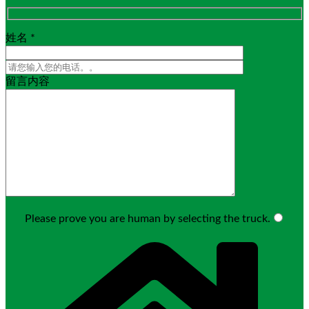
姓名 *
留言内容
Please prove you are human by selecting the
truck
.