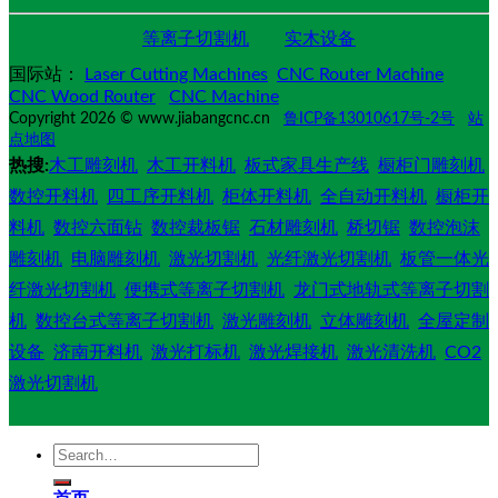
等离子切割机
实木设备
国际站：
Laser Cutting Machines
CNC Router Machine
CNC Wood Router
CNC Machine
Copyright 2026 © www.jiabangcnc.cn
鲁ICP备13010617号-2号
站
点地图
热搜:
木工雕刻机
木工开料机
板式家具生产线
橱柜门雕刻机
数控开料机
四工序开料机
柜体开料机
全自动开料机
橱柜开
料机
数控六面钻
数控裁板锯
石材雕刻机
桥切锯
数控泡沫
雕刻机
电脑雕刻机
激光切割机
光纤激光切割机
板管一体光
纤激光切割机
便携式等离子切割机
龙门式地轨式等离子切割
机
数控台式等离子切割机
激光雕刻机
立体雕刻机
全屋定制
设备
济南开料机
激光打标机
激光焊接机
激光清洗机
CO2
激光切割机
Search
for: