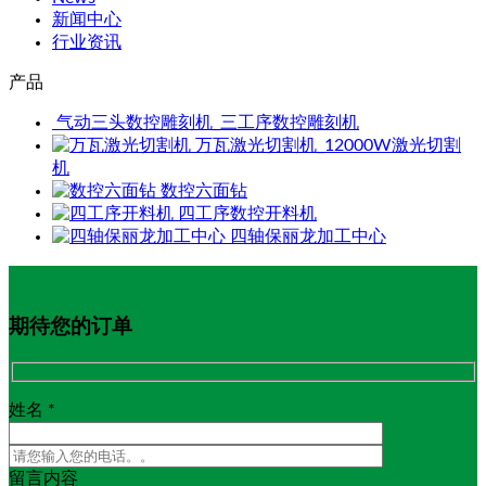
新闻中心
行业资讯
产品
气动三头数控雕刻机_三工序数控雕刻机
万瓦激光切割机_12000W激光切割
机
数控六面钻
四工序数控开料机
四轴保丽龙加工中心
期待您的订单
姓名 *
留言内容