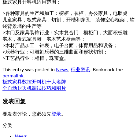
板式家具开料机适用范围：
>各种家具的生产和加工：橱柜，衣柜，办公家具，电脑桌，
儿童家具，板式家具，切割，开槽和穿孔，装饰空心框架，软
袋背景墙的生产等；
>木门及家具装饰行业：实木复合门，橱柜门，大面积板雕，
实木，板式家具雕，实木艺术壁画等；
>木材产品加工：钟表，电子台面，体育用品和设备；
>乐器行业：可雕刻乐器的三维曲面和形状切割；
>工艺品行业：相框，珠宝盒。
This entry was posted in
News
,
行业资讯
. Bookmark the
permalink
.
板式家具数控开料机十大名牌
全自动封边机调试技巧和图片
发表回复
要发表评论，您必须先
登录
。
分类
News