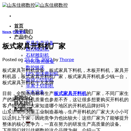
Skip
to
content
首页
关于我们
News
,
行业资讯
产品中心
家具生产设备
板式家具开料机厂家
数控雕刻机
石材雕刻机
Posted on
22 6 月, 2022
by
Thorpe
CNC激光设备
数控铣床
板式家具开料机设备，板式家具下料机，木板开料机，家具开
EPS 泡沫雕刻机
料机器，板式家具开料机厂家，板式家具开料机多少钱一台，
振动刀切割机
板式家具开料机十大名牌
等离子切割机
实木设备
目前，全国各地都有生产
板式家具开料机
的厂家，不同厂家生
新闻中心
产的家具开料机质量也参差不齐，这让很多想要购买开料机的
联系我们
客户犯了难，大家知道哪个地区的开料机品牌好吗？
配置问答
山东济南作为重工业制造基地，生产开料机的厂家大大小小可
Search
以达到上千家，因此竞争力也比较大，这些厂家为了能够提升
for:
整体的核心竞争力，一直在努力的研发生产高质量的设备。
下面我们就以佳梆数控这个品牌为例，介绍一下。