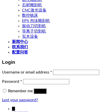
石材雕刻机
CNC激光设备
数控铣床
EPS 泡沫雕刻机
振动刀切割机
等离子切割机
实木设备
新闻中心
联系我们
配置问答
Login
Username or email address
*
Password
*
Remember me
Log in
Lost your password?
↓