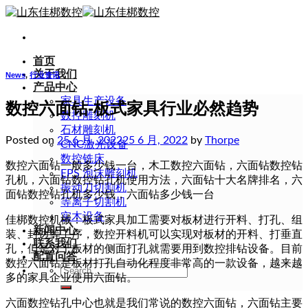
Skip
to
content
首页
关于我们
News
,
行业资讯
产品中心
家具生产设备
数控六面钻-板式家具行业必然趋势
数控雕刻机
石材雕刻机
Posted on
25 6 月, 2022
25 6 月, 2022
by
Thorpe
CNC激光设备
数控铣床
数控六面钻一般多少钱一台，木工数控六面钻，六面钻数控钻
EPS 泡沫雕刻机
孔机，六面钻数控钻孔机使用方法，六面钻十大名牌排名，六
振动刀切割机
面钻数控钻孔机多少钱，六面钻多少钱一台
等离子切割机
实木设备
佳梆数控机械：板式家具加工需要对板材进行开料、打孔、组
新闻中心
装、封边等工序，数控开料机可以实现对板材的开料、打垂直
联系我们
孔，但是对于板材的侧面打孔就需要用到数控排钻设备。目前
配置问答
数控六面钻是板材打孔自动化程度非常高的一款设备，越来越
Search
多的家具企业使用六面钻。
for:
六面数控钻孔中心也就是我们常说的数控六面钻，六面钻主要