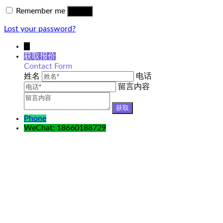
Remember me
Log in
Lost your password?
↓
获取报价
Contact Form
姓名
电话
留言内容
Phone
WeChat: 18660188729