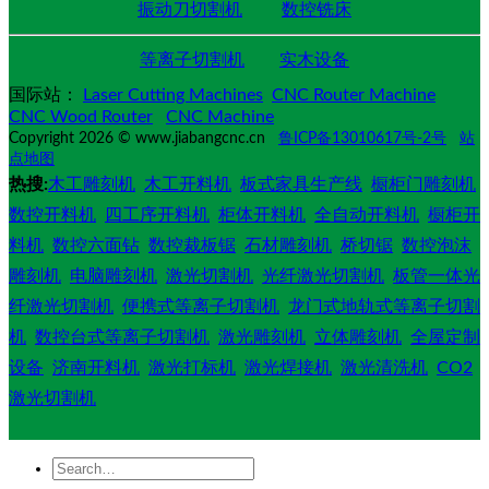
振动刀切割机
数控铣床
等离子切割机
实木设备
国际站：
Laser Cutting Machines
CNC Router Machine
CNC Wood Router
CNC Machine
Copyright 2026 © www.jiabangcnc.cn
鲁ICP备13010617号-2号
站
点地图
热搜:
木工雕刻机
木工开料机
板式家具生产线
橱柜门雕刻机
数控开料机
四工序开料机
柜体开料机
全自动开料机
橱柜开
料机
数控六面钻
数控裁板锯
石材雕刻机
桥切锯
数控泡沫
雕刻机
电脑雕刻机
激光切割机
光纤激光切割机
板管一体光
纤激光切割机
便携式等离子切割机
龙门式地轨式等离子切割
机
数控台式等离子切割机
激光雕刻机
立体雕刻机
全屋定制
设备
济南开料机
激光打标机
激光焊接机
激光清洗机
CO2
激光切割机
Search
for: