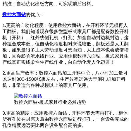
精准；自动优化出板方向，可实现前后出料。
数控六面钻
的优点：
1.更高的自动化程度：使用数控六面钻，在开料环节无须再人
工翻板。我们知道现在很多微型板式家具厂都是配备数控开料
机（开料），红外线侧孔机（打孔）加全自动封边机封边，这
种组合成本低，但自动化程度相对来说较低，翻板还是人工翻
板，如果量很多工人劳动强度可想而知，人工成本也会成倍增
加，且会影响流水线作业。应用佳梆数控六面钻，板式家具生
产线真正实线柔性生产线作业，向自动化无人化迈进！
2.更高生产效率：数控六面钻加工开料中心，八小时加工量可
以达到800-1500张板左右，生产效率远远大于侧孔机加开料
机，非常适合各种规模以上的家具厂使用。
数控六面钻-板式家具行业必然趋势
3.更高的精度：应用数控六面钻，开料环节无需再打孔，柜体
所有孔位在封完边后由数控六面钻进行打孔，一台设备完成的
孔位精度远远要比两台设备配合高的多。