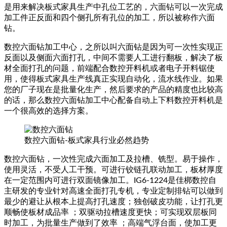
是用来解决板式家具生产中孔位工艺的，六面钻可以一次完成
加工件正反面和四个侧孔所有孔位的加工，所以被称作六面
钻。
数控六面钻加工中心，之所以叫六面钻是因为可一次性实现正
反面以及侧面六面打孔，中间不需要人工进行翻板，解决了板
材全面打孔的问题，前端配合数控开料机或者电子开料锯使
用，使得板式家具生产线真正实现自动化，流水线作业。如果
您的厂子现在是批量化生产，然后要求的产品的精度也比较高
的话，那么数控六面钻加工中心配备自动上下料数控开料机是
一个很高效的选择方案。
数控六面钻-板式家具行业必然趋势
数控六面钻，一次性完成六面加工及拉槽、铣型。易于操作，
使用灵活，不受人工干预。可进行铰链孔联动加工，板材厚度
在一定范围内可进行双面镜像加工。IG6-1224是佳梆数控自
主研发的专业针对高速全面打孔专机，专业定制排钻可以做到
最少的避让从根本上提高打孔速度；独创破皮功能，让打孔更
顺畅使板材成品率 ；双驱动拉槽速度更快；可实现双层板同
时加工，为批量生产做到了效率 ；高端气浮台面，使加工更