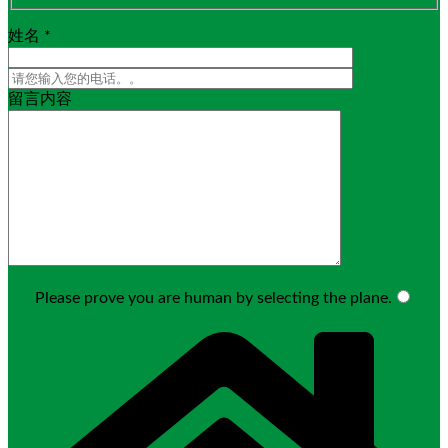
姓名 *
留言内容
Please prove you are human by selecting the
plane
.