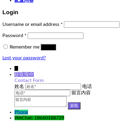
配置问答
Login
Username or email address
*
Password
*
Remember me
Log in
Lost your password?
↓
获取报价
Contact Form
姓名
电话
留言内容
Phone
WeChat: 18660188729