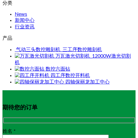
分类
News
新闻中心
行业资讯
产品
气动三头数控雕刻机_三工序数控雕刻机
万瓦激光切割机_12000W激光切割
机
数控六面钻
四工序数控开料机
四轴保丽龙加工中心
期待您的订单
姓名 *