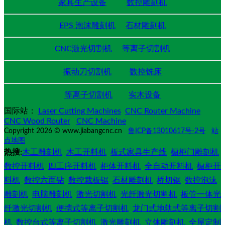
家具生产设备
数控雕刻机
EPS 泡沫雕刻机
石材雕刻机
CNC激光切割机
等离子切割机
振动刀切割机
数控铣床
等离子切割机
实木设备
国际站：
Laser Cutting Machines
CNC Router Machine
CNC Wood Router
CNC Machine
Copyright 2026 © www.jiabangcnc.cn
鲁ICP备13010617号-2号
站
点地图
热搜:
木工雕刻机
木工开料机
板式家具生产线
橱柜门雕刻机
数控开料机
四工序开料机
柜体开料机
全自动开料机
橱柜开
料机
数控六面钻
数控裁板锯
石材雕刻机
桥切锯
数控泡沫
雕刻机
电脑雕刻机
激光切割机
光纤激光切割机
板管一体光
纤激光切割机
便携式等离子切割机
龙门式地轨式等离子切割
机
数控台式等离子切割机
激光雕刻机
立体雕刻机
全屋定制