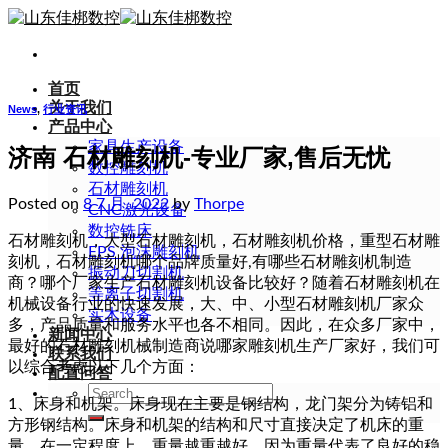
Skip
to
content
首页
关于我们
News
,
行业资讯
产品中心
家具生产设备
济南 石材雕刻机-专业厂家,售后无忧
数控雕刻机
石材雕刻机
Posted on
8 7 月, 2022
by
Thorpe
CNC激光设备
数控铣床
石材雕刻机，大型石材雕刻机，石材雕刻机价格，重型石材雕
EPS 泡沫雕刻机
刻机，石材雕刻机哪个品牌质量好,有哪些石材雕刻机制造
振动刀切割机
商？哪个厂家生产石材雕刻机设备比较好？随着石材雕刻机在
等离子切割机
机械设备行业的快速发展，大、中、小型石材雕刻机厂家众
实木设备
多，产品质量和服务水平也各不相同。因此，在众多厂家中，
新闻中心
最好的石材雕刻机械制造商说哪家雕刻机生产厂家好，我们可
联系我们
以综合考虑以下几个方面：
配置问答
Search
1、床身和机架。床身现在主要是钢结构，龙门架分为铸铝和
for:
方形钢结构。床身和机架的结构和尺寸直接决定了机床的重
量。在一定程度上，重量越重越好，因为重量代表了良好的稳