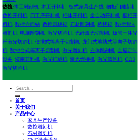
热搜:
木工雕刻机
木工开料机
板式家具生产线
橱柜门雕刻机
数控开料机
四工序开料机
柜体开料机
全自动开料机
橱柜开
料机
数控六面钻
数控裁板锯
石材雕刻机
桥切锯
数控泡沫
雕刻机
电脑雕刻机
激光切割机
光纤激光切割机
板管一体光
纤激光切割机
便携式等离子切割机
龙门式地轨式等离子切割
机
数控台式等离子切割机
激光雕刻机
立体雕刻机
全屋定制
设备
济南开料机
激光打标机
激光焊接机
激光清洗机
CO2
激光切割机
Search
for:
首页
关于我们
产品中心
家具生产设备
数控雕刻机
石材雕刻机